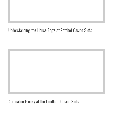
Understanding the House Edge at Zotabet Casino Slots
Adrenaline Frenzy at the Limitless Casino Slots