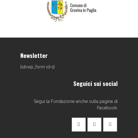
Newsletter
[sibwp_form id=1]
Seguici sui social
Segui la Fondazione anche sulla pagina di
Facebook: