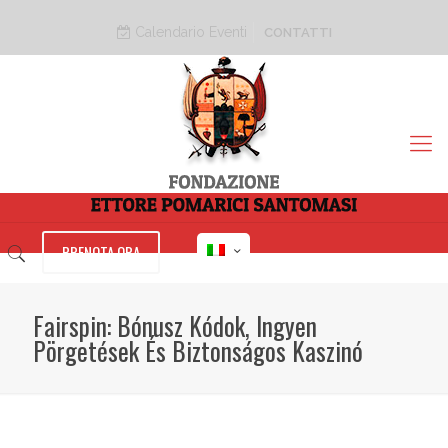
Calendario Eventi
CONTATTI
PRENOTA ORA
Fairspin: Bónusz Kódok, Ingyen
Pörgetések És Biztonságos Kaszinó