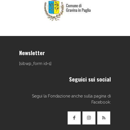
Newsletter
[sibwp_form id=1]
Seguici sui social
Segui la Fondazione anche sulla pagina di
Facebook: