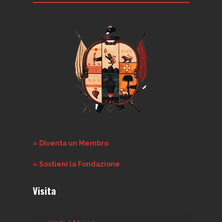
» Diventa un Membro
» Sostieni la Fondazione
Visita