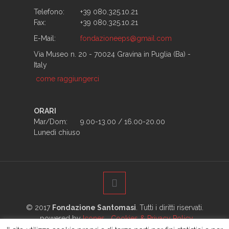
Telefono:
+39 080.325.10.21
Fax:
+39 080.325.10.21
E-Mail:
fondazioneeps@gmail.com
Via Museo n. 20 - 70024 Gravina in Puglia (Ba) -
Italy
come raggiungerci
ORARI
Mar/Dom:
9.00-13.00 / 16.00-20.00
Lunedì chiuso
© 2017
Fondazione Santomasi
. Tutti i diritti riservati.
powered by
Icones
Cookies & Privacy Policy