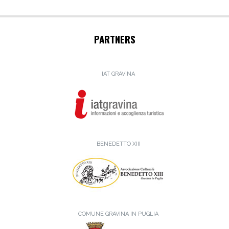
PARTNERS
IAT GRAVINA
BENEDETTO XIII
COMUNE GRAVINA IN PUGLIA