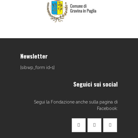
Newsletter
[sibwp_form id=1]
Seguici sui social
Segui la Fondazione anche sulla pagina di
Facebook: