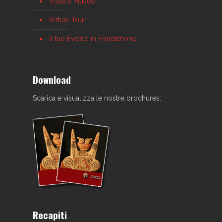
Visita il Museo
Virtual Tour
Il tuo Evento in Fondazione
Download
Scarica e visualizza le nostre brochures:
Recapiti