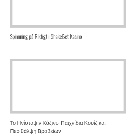
Spinnning på Riktigt i ShakeBet Kasino
Το Ηνίσταψιν Κάζινο: Παιχνίδια Κουίζ και
Περιθάλψη Βραβείων