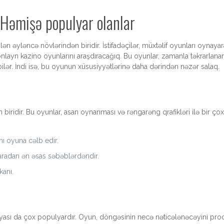
 Həmişə populyar olanlar
n əyləncə növlərindən biridir. İstifadəçilər, müxtəlif oyunları oyna
onlayn kazino oyunlarını araşdıracağıq. Bu oyunlar, zamanla təkrarlanan
lər. İndi isə, bu oyunun xüsusiyyətlərinə daha dərindən nəzər salaq.
biridir. Bu oyunlar, asan oynanması və rəngarəng qrafikləri ilə bir çox 
nı oyuna cəlb edir.
aradan ən əsas səbəblərdəndir.
kanı.
rsiyası da çox populyardır. Oyun, döngəsinin necə nəticələnəcəyini pro