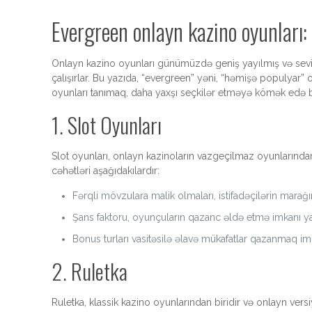
Evergreen onlayn kazino oyunları:
Onlayn kazino oyunları günümüzdə geniş yayılmış və sevilə
çalışırlar. Bu yazıda, “evergreen” yəni, “həmişə populyar” 
oyunları tanımaq, daha yaxşı seçkilər etməyə kömək edə bi
1. Slot Oyunları
Slot oyunları, onlayn kazinoların vazgeçilmaz oyunlarından 
cəhətləri aşağıdakılardır:
Fərqli mövzulara malik olmaları, istifadəçilərin marağı
Şans faktoru, oyunçuların qazanc əldə etmə imkanı y
Bonus turları vasitəsilə əlavə mükafatlar qazanmaq im
2. Ruletka
Ruletka, klassik kazino oyunlarından biridir və onlayn ve