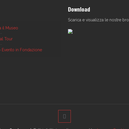
Download
Scarica e visualizza le nostre br
ta il Museo
ual Tour
uo Evento in Fondazione