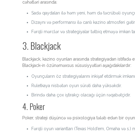
cəhətləri arasında:
Sadə qaydaları ilə həm yeni, həm də təcrübəli oyunçul
Dizaynı və performansı ilə canlı kazino atmosferi gətiri
Fərqli mərclər və strategiyalar tətbiq etməyə imkan tan
3. Blackjack
Blackjack, kazino oyunları arasında strategiyadan istifad
Blackjack-in özünəməxsus xüsusiyyətləri aşağıdakılardır:
Oyunçuların öz strategiyalarını inkişaf etdirmək imkanı
Ruletkaya nisbətən oyun sürəti daha yüksəkdir.
Birində daha çox iştirakçı olacağı üçün rəqabətçidir.
4. Poker
Poker, strateji düşüncə və psixologiya tələb edən bir oyund
Fərqli oyun variantları (Texas Hold’em, Omaha və s.)