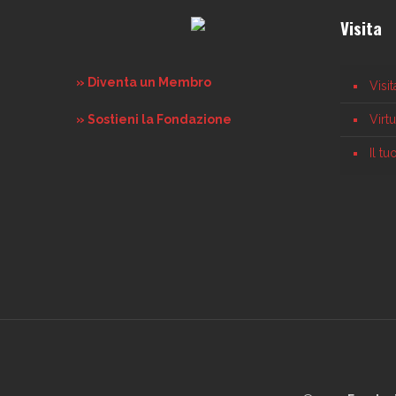
Visita
» Diventa un Membro
Visi
» Sostieni la Fondazione
Virt
Il t