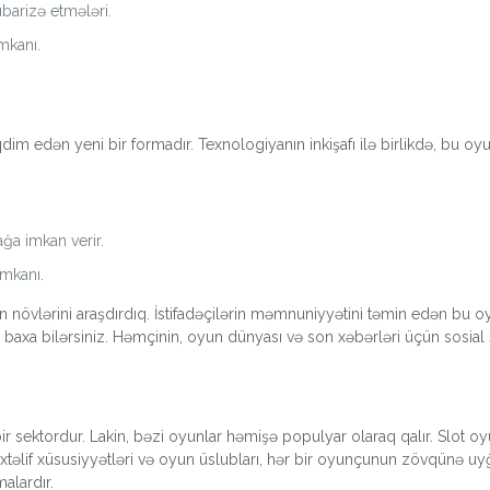
übarizə etmələri.
mkanı.
im edən yeni bir formadır. Texnologiyanın inkişafı ilə birlikdə, bu oyun
ğa imkan verir.
imkanı.
növlərini araşdırdıq. İstifadəçilərin məmnuniyyətini təmin edən bu oy
a
baxa bilərsiniz. Həmçinin, oyun dünyası və son xəbərləri üçün sosia
 sektordur. Lakin, bəzi oyunlar həmişə populyar olaraq qalır. Slot oyun
müxtəlif xüsusiyyətləri və oyun üslubları, hər bir oyunçunun zövqünə u
alardır.