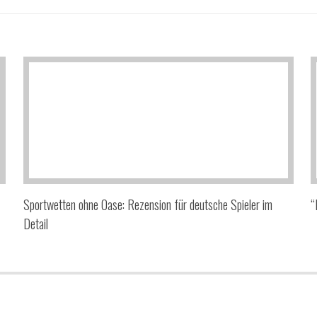
Sportwetten ohne Oase: Rezension für deutsche Spieler im
“
Detail