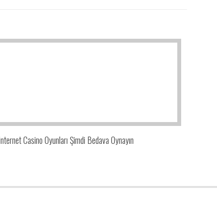
Internet Casino Oyunları Şimdi Bedava Oynayın