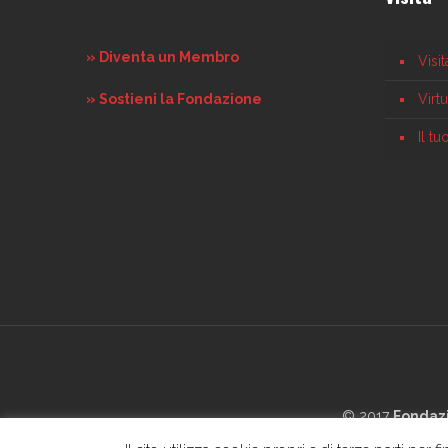
» Diventa un Membro
Visi
» Sostieni la Fondazione
Virt
Il t
© 2017
Fondaz
Home
La Fon