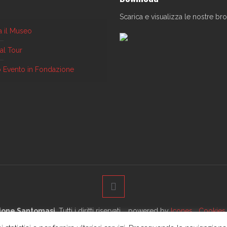
Scarica e visualizza le nostre br
ta il Museo
ual Tour
uo Evento in Fondazione
ione Santomasi
. Tutti i diritti riservati. powered by
Icones
Cookies 
dazione
La Biblioteca
Costi e Prenotazioni
Virtual Tour
Vsita i