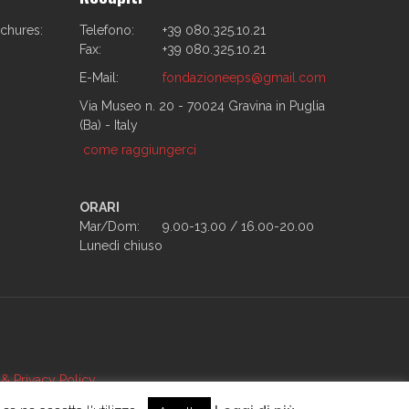
ochures:
Telefono:
+39 080.325.10.21
Fax:
+39 080.325.10.21
E-Mail:
fondazioneeps@gmail.com
Via Museo n. 20 - 70024 Gravina in Puglia
(Ba) - Italy
come raggiungerci
ORARI
Mar/Dom:
9.00-13.00 / 16.00-20.00
Lunedì chiuso
& Privacy Policy
l Museo
Contatti