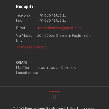
Recapiti
Telefono:
+39 080.325.10.21
Fax:
+39 080.325.10.21
E-Mail:
fondazioneeps@gmail.com
Via Museo n. 20 - 70024 Gravina in Puglia (Ba) -
Italy
come raggiungerci
ORARI
Mar/Dom:
9.00-13.00 / 16.00-20.00
Lunedì chiuso
© 2017
Fondazione Santomasi
. Tutti i diritti riservati.