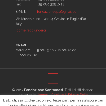
Fax:
+39 080.325.10.21
E-Mail:
fondazioneeps@gmail.com
Via Museo n. 20 - 70024 Gravina in Puglia (Ba) -
Italy
come raggiungerci
ORARI
Mar/Dom:
9.00-13.00 / 16.00-20.00
Lunedì chiuso
© 2017
Fondazione Santomasi
. Tutti i diritti riservati.
powered by
Icones
Cookies & Privacy Policy
Il sito utilizza cookie propri e di terze parti per fini statistici e per
Home
La Fondazione
La Biblioteca
fornire ulteriori servizi. Proseguendo la navigazione se ne