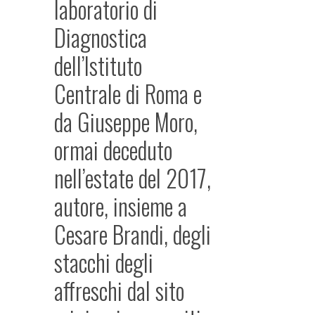
laboratorio di
Diagnostica
dell’Istituto
Centrale di Roma e
da Giuseppe Moro,
ormai deceduto
nell’estate
del 2017,
autore, insieme a
Cesare Brandi, degli
stacchi degli
affreschi dal sito