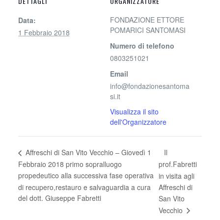
DETTAGLI
ORGANIZZATORE
FONDAZIONE ETTORE
Data:
POMARICI SANTOMASI
1 Febbraio 2018
Numero di telefono
0803251021
Email
info@fondazionesantoma
si.it
Visualizza il sito
dell'Organizzatore
Il
Affreschi di San Vito Vecchio – Giovedì 1
Febbraio 2018 primo sopralluogo
prof.Fabretti
propedeutico alla successiva fase operativa
in visita agli
di recupero,restauro e salvaguardia a cura
Affreschi di
del dott. Giuseppe Fabretti
San Vito
Vecchio