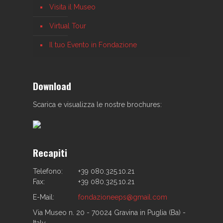
Visita il Museo
Virtual Tour
Il tuo Evento in Fondazione
Download
Scarica e visualizza le nostre brochures:
Recapiti
Telefono:
+39 080.325.10.21
Fax:
+39 080.325.10.21
E-Mail:
fondazioneeps@gmail.com
Via Museo n. 20 - 70024 Gravina in Puglia (Ba) -
Italy