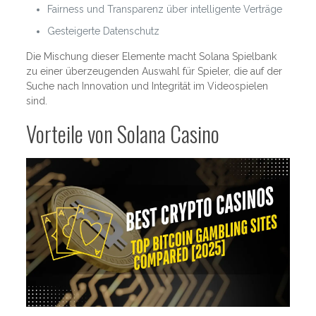
Fairness und Transparenz über intelligente Verträge
Gesteigerte Datenschutz
Die Mischung dieser Elemente macht Solana Spielbank
zu einer überzeugenden Auswahl für Spieler, die auf der
Suche nach Innovation und Integrität im Videospielen
sind.
Vorteile von Solana Casino