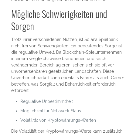
Mögliche Schwierigkeiten und
Sorgen
Trotz ihrer verschiedenen Nutzen, ist Solana Spielbank
nicht frei von Schwierigkeiten. Ein bedeutendes Sorge ist
die regulative Umwelt. Da Blockchain-Spielunternehmen
in einem vergleichsweise brandneuen und rasch
verändernden Bereich agieren, sehen sich sie oft vor
unvorhersehbaren gesetzlichen Landschaften. Diese
Unvorhersehbarkeit kann ebenfalls Fahrer als auch Gamer
betreffen, was Sorgfalt und Beharrlichkeit erforderlich
erfordert.
Regulative Unbestimmtheit
Möglichkeit für Netzwerk-Staus
Volatilität von Kryptowährungs-Werten
Die Volatilität der Kryptowährungs-Werte kann zusätzlich