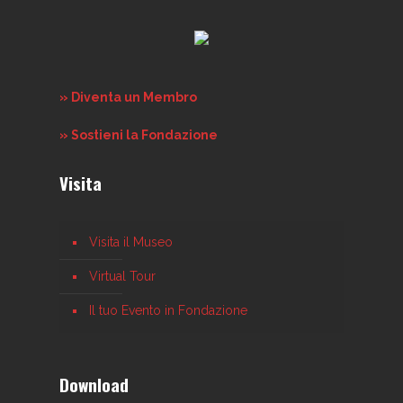
» Diventa un Membro
» Sostieni la Fondazione
Visita
Visita il Museo
Virtual Tour
Il tuo Evento in Fondazione
Download