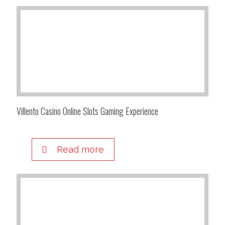
Villento Casino Online Slots Gaming Experience
Read more