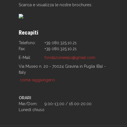
Scarica e visualizza le nostre brochures:
Recapiti
Telefono:
+39 080.325.10.21
Fax:
+39 080.325.10.21
E-Mail:
fondazioneeps@gmail.com
Via Museo n. 20 - 70024 Gravina in Puglia (Ba) -
Italy
come raggiungerci
ORARI
Mar/Dom:
9.00-13.00 / 16.00-20.00
Lunedì chiuso