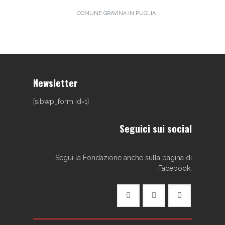
COMUNE GRAVINA IN PUGLIA
Newsletter
[sibwp_form id=1]
Seguici sui social
Segui la Fondazione anche sulla pagina di
Facebook: