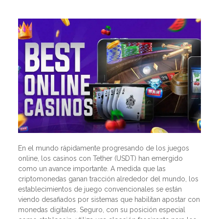
En el mundo rápidamente progresando de los juegos
online, los casinos con Tether (USDT) han emergido
como un avance importante. A medida que las
criptomonedas ganan tracción alrededor del mundo, los
establecimientos de juego convencionales se están
viendo desafiados por sistemas que habilitan apostar con
monedas digitales. Seguro, con su posición especial