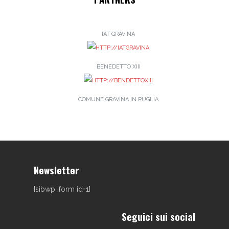
IAT GRAVINA
BENEDETTO XIII
COMUNE GRAVINA IN PUGLIA
Newsletter
[sibwp_form id=1]
Seguici sui social