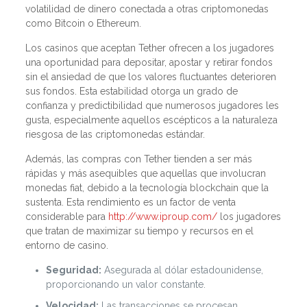
volatilidad de dinero conectada a otras criptomonedas
como Bitcoin o Ethereum.
Los casinos que aceptan Tether ofrecen a los jugadores
una oportunidad para depositar, apostar y retirar fondos
sin el ansiedad de que los valores fluctuantes deterioren
sus fondos. Esta estabilidad otorga un grado de
confianza y predictibilidad que numerosos jugadores les
gusta, especialmente aquellos escépticos a la naturaleza
riesgosa de las criptomonedas estándar.
Además, las compras con Tether tienden a ser más
rápidas y más asequibles que aquellas que involucran
monedas fiat, debido a la tecnología blockchain que la
sustenta. Esta rendimiento es un factor de venta
considerable para
http://www.iproup.com/
los jugadores
que tratan de maximizar su tiempo y recursos en el
entorno de casino.
Seguridad:
Asegurada al dólar estadounidense,
proporcionando un valor constante.
Velocidad:
Las transacciones se procesan