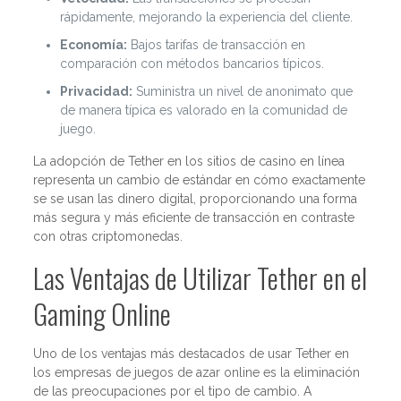
rápidamente, mejorando la experiencia del cliente.
Economía:
Bajos tarifas de transacción en
comparación con métodos bancarios típicos.
Privacidad:
Suministra un nivel de anonimato que
de manera típica es valorado en la comunidad de
juego.
La adopción de Tether en los sitios de casino en línea
representa un cambio de estándar en cómo exactamente
se se usan las dinero digital, proporcionando una forma
más segura y más eficiente de transacción en contraste
con otras criptomonedas.
Las Ventajas de Utilizar Tether en el
Gaming Online
Uno de los ventajas más destacados de usar Tether en
los empresas de juegos de azar online es la eliminación
de las preocupaciones por el tipo de cambio. A