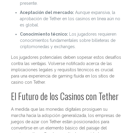
presente.
Aceptación del mercado:
Aunque expansiva, la
aprobación de Tether en los casinos en línea aún no
es global.
Conocimiento técnico:
Los jugadores requieren
conocimientos fundamentales sobre billeteras de
criptomonedas y exchanges.
Los jugadores potenciales deben sopesar estos desafíos
contra las ventajas. Volverse notificado acerca de las
implicaciones legales y requisitos técnicos es crucial
para una experiencia de gaming fluida en los sitios de
casino con Tether.
El Futuro de los Casinos con Tether
A medida que las monedas digitales prosiguen su
marcha hacia la adopción generalizada, los empresas de
juegos de azar con Tether están posicionados para
convertirse en un elemento básico del paisaje del