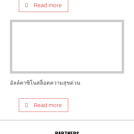
Read more
อัลล์คาซิโนสล็อตความสุขด่วน
Read more
PARTNERS