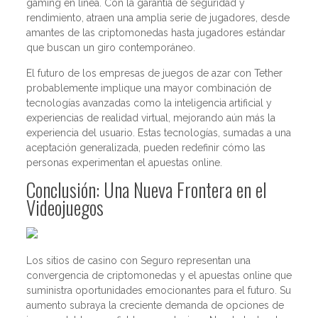
gaming en línea. Con la garantía de seguridad y
rendimiento, atraen una amplia serie de jugadores, desde
amantes de las criptomonedas hasta jugadores estándar
que buscan un giro contemporáneo.
El futuro de los empresas de juegos de azar con Tether
probablemente implique una mayor combinación de
tecnologías avanzadas como la inteligencia artificial y
experiencias de realidad virtual, mejorando aún más la
experiencia del usuario. Estas tecnologías, sumadas a una
aceptación generalizada, pueden redefinir cómo las
personas experimentan el apuestas online.
Conclusión: Una Nueva Frontera en el
Videojuegos
Los sitios de casino con Seguro representan una
convergencia de criptomonedas y el apuestas online que
suministra oportunidades emocionantes para el futuro. Su
aumento subraya la creciente demanda de opciones de