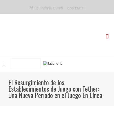
Calendario Eventi
CONTATTI
PRENOTA ORA
El Resurgimiento de los
Establecimientos de Juego con Tether:
Una Nueva Período en el Juego En Línea