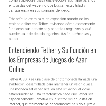
como stablecoin, utiliza una elección fascinante para los
entusiastas del wagering que buscan estabilidad y
transparencia en sus compras de juego.
Este artículo examina el en expansión mundo de los
casinos online con Tether, revisando cómo exactamente
funcionan, sus beneficios y aspectos negativos, y qué
pueden salir de de esta ingeniosa fusión de finanzas y
placer.
Entendiendo Tether y Su Función en
los Empresas de Juegos de Azar
Online
Tether (USDT) es una clase de criptomoneda llamada una
stablecoin, desarrollada para mantener un valor igual a
una moneda fiat específica, en este situación, el dólar
estadounidense. Esta característica hace que Tether sea
específicamente llamativa en la sector del apuestas en
internet, que realmente ha generalmente ha sido sujeta a