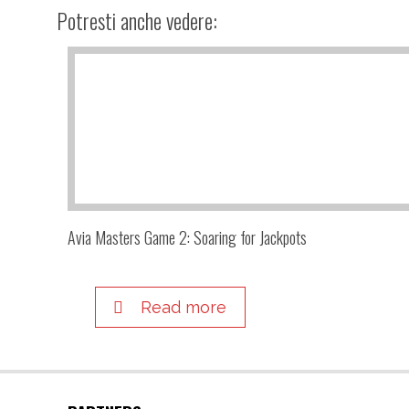
Potresti anche vedere:
Avia Masters Game 2: Soaring for Jackpots
Read more