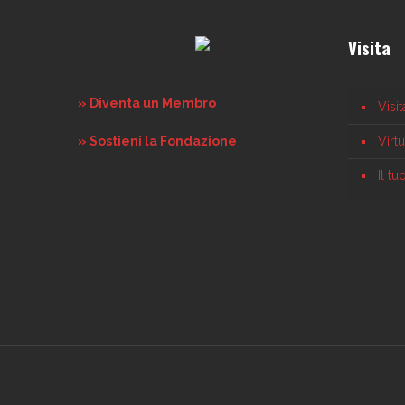
Visita
» Diventa un Membro
Visi
» Sostieni la Fondazione
Virt
Il t