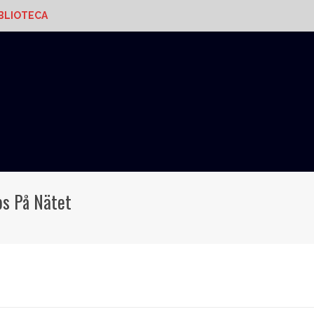
BLIOTECA
ps På Nätet