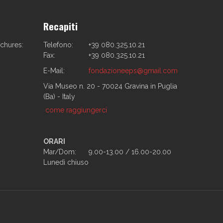
Recapiti
ochures:
Telefono:
+39 080.325.10.21
Fax:
+39 080.325.10.21
E-Mail:
fondazioneeps@gmail.com
Via Museo n. 20 - 70024 Gravina in Puglia
(Ba) - Italy
come raggiungerci
ORARI
Mar/Dom:
9.00-13.00 / 16.00-20.00
Lunedì chiuso