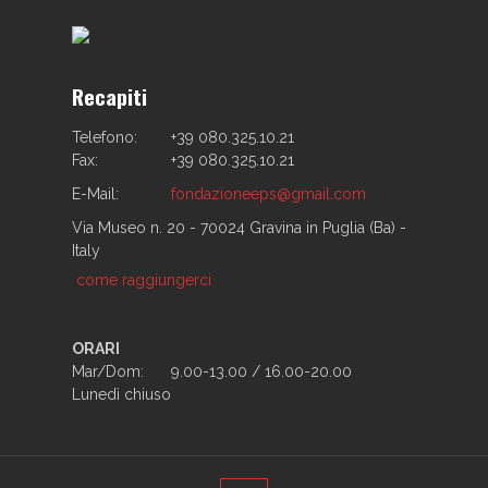
Recapiti
Telefono:
+39 080.325.10.21
Fax:
+39 080.325.10.21
E-Mail:
fondazioneeps@gmail.com
Via Museo n. 20 - 70024 Gravina in Puglia (Ba) -
Italy
come raggiungerci
ORARI
Mar/Dom:
9.00-13.00 / 16.00-20.00
Lunedì chiuso