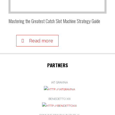
Mastering the Greatest Catch Slot Machine Strategy Guide
Read more
PARTNERS
IAT GRAVINA
BENEDETTO XIII