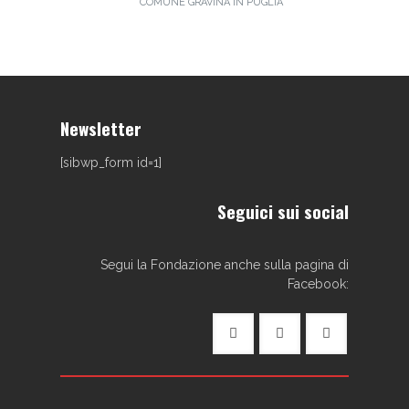
COMUNE GRAVINA IN PUGLIA
Newsletter
[sibwp_form id=1]
Seguici sui social
Segui la Fondazione anche sulla pagina di
Facebook: