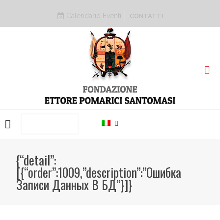
Calendario Eventi
CONTATTI
PRENOTA ORA
{“detail”:
[{“order”:1009,”description”:”Ошибка
Записи Данных В БД”}]}