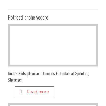
Potresti anche vedere:
Realzs Slotsoplevelse i Danmark: En Omtale af Spillet og
Størrelsen
Read more