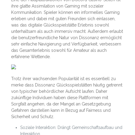
ihre glatte Assimilation von Gaming mit sozialer
Kommunikation. Spieler können ein informelles Gaming
erleben und dabei mit guten Freunden sich einlassen,
was das digitale Glücksspielstätte Erlebnis sowohl
unterhaltsam als auch immersiv macht. Außerdem erlaubt
die benutzerfreundliche Natur von Dissonanz ermöglicht
sehr einfache Navigierung und Verfügbarkeit, verbessern
das Gesamterlebnis sowohl für Amateur als auch
erfahrene Wettende.
Trotz ihrer wachsenden Popularität ist es essentiell zu
merke dass Dissonanz Glücksspielstätten häufig getrennt
von typischer behördlicher Aufsicht laufen. Daher
zukünftige Individuen haben diese Plattformen mit
Sorgfalt angehen, da der Mangel an Gesetzgebung
Gefahren darstellen kann in Bezug auf Fairness und
Sicherheit und Schutz.
Soziale Interaktion: Drängt Gemeinschaftsaufbau und
Interaktion