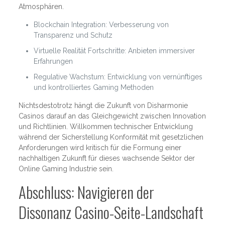
Atmosphären.
Blockchain Integration: Verbesserung von
Transparenz und Schutz
Virtuelle Realität Fortschritte: Anbieten immersiver
Erfahrungen
Regulative Wachstum: Entwicklung von vernünftiges
und kontrolliertes Gaming Methoden
Nichtsdestotrotz hängt die Zukunft von Disharmonie
Casinos darauf an das Gleichgewicht zwischen Innovation
und Richtlinien. Willkommen technischer Entwicklung
während der Sicherstellung Konformität mit gesetzlichen
Anforderungen wird kritisch für die Formung einer
nachhaltigen Zukunft für dieses wachsende Sektor der
Online Gaming Industrie sein.
Abschluss: Navigieren der
Dissonanz Casino-Seite-Landschaft