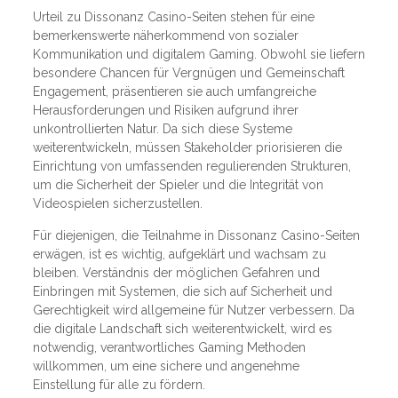
Urteil zu Dissonanz Casino-Seiten stehen für eine
bemerkenswerte näherkommend von sozialer
Kommunikation und digitalem Gaming. Obwohl sie liefern
besondere Chancen für Vergnügen und Gemeinschaft
Engagement, präsentieren sie auch umfangreiche
Herausforderungen und Risiken aufgrund ihrer
unkontrollierten Natur. Da sich diese Systeme
weiterentwickeln, müssen Stakeholder priorisieren die
Einrichtung von umfassenden regulierenden Strukturen,
um die Sicherheit der Spieler und die Integrität von
Videospielen sicherzustellen.
Für diejenigen, die Teilnahme in Dissonanz Casino-Seiten
erwägen, ist es wichtig, aufgeklärt und wachsam zu
bleiben. Verständnis der möglichen Gefahren und
Einbringen mit Systemen, die sich auf Sicherheit und
Gerechtigkeit wird allgemeine für Nutzer verbessern. Da
die digitale Landschaft sich weiterentwickelt, wird es
notwendig, verantwortliches Gaming Methoden
willkommen, um eine sichere und angenehme
Einstellung für alle zu fördern.