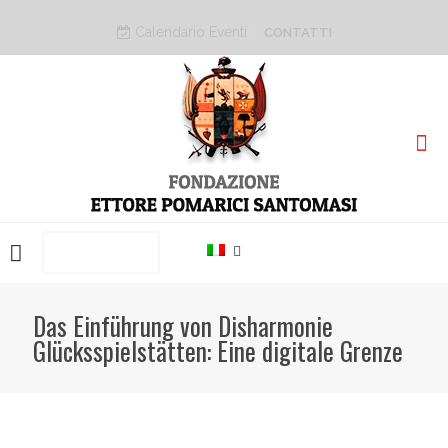
Calendario Eventi
CONTATTI
PRENOTA ORA
Das Einführung von Disharmonie
Glücksspielstätten: Eine digitale Grenze