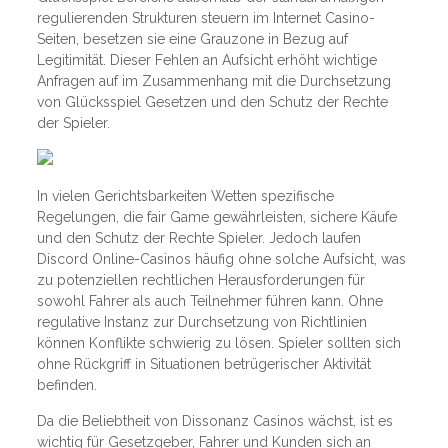
regulierenden Strukturen steuern im Internet Casino-
Seiten, besetzen sie eine Grauzone in Bezug auf
Legitimität. Dieser Fehlen an Aufsicht erhöht wichtige
Anfragen auf im Zusammenhang mit die Durchsetzung
von Glücksspiel Gesetzen und den Schutz der Rechte
der Spieler.
In vielen Gerichtsbarkeiten Wetten spezifische
Regelungen, die fair Game gewährleisten, sichere Käufe
und den Schutz der Rechte Spieler. Jedoch laufen
Discord Online-Casinos häufig ohne solche Aufsicht, was
zu potenziellen rechtlichen Herausforderungen für
sowohl Fahrer als auch Teilnehmer führen kann. Ohne
regulative Instanz zur Durchsetzung von Richtlinien
können Konflikte schwierig zu lösen. Spieler sollten sich
ohne Rückgriff in Situationen betrügerischer Aktivität
befinden.
Da die Beliebtheit von Dissonanz Casinos wächst, ist es
wichtig für Gesetzgeber, Fahrer und Kunden sich an