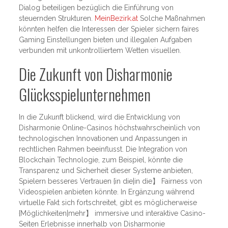
Dialog beteiligen bezüglich die Einführung von
steuernden Strukturen.
MeinBezirk.at
Solche Maßnahmen
könnten helfen die Interessen der Spieler sichern faires
Gaming Einstellungen bieten und illegalen Aufgaben
verbunden mit unkontrolliertem Wetten visuellen.
Die Zukunft von Disharmonie
Glücksspielunternehmen
In die Zukunft blickend, wird die Entwicklung von
Disharmonie Online-Casinos höchstwahrscheinlich von
technologischen Innovationen und Anpassungen in
rechtlichen Rahmen beeinflusst. Die Integration von
Blockchain Technologie, zum Beispiel, könnte die
Transparenz und Sicherheit dieser Systeme anbieten,
Spielern besseres Vertrauen {in die|in die】 Fairness von
Videospielen anbieten könnte. In Ergänzung während
virtuelle Fakt sich fortschreitet, gibt es möglicherweise
{Möglichkeiten|mehr】 immersive und interaktive Casino-
Seiten Erlebnisse innerhalb von Disharmonie