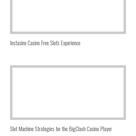
Instasino Casino Free Slots Experience
Slot Machine Strategies for the BigClash Casino Player