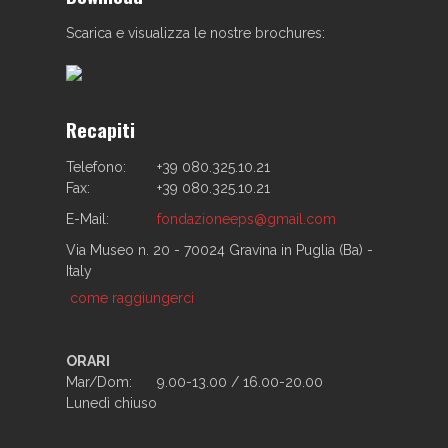
Scarica e visualizza le nostre brochures:
Recapiti
Telefono:
+39 080.325.10.21
Fax:
+39 080.325.10.21
E-Mail:
fondazioneeps@gmail.com
Via Museo n. 20 - 70024 Gravina in Puglia (Ba) -
Italy
come raggiungerci
ORARI
Mar/Dom:
9.00-13.00 / 16.00-20.00
Lunedì chiuso