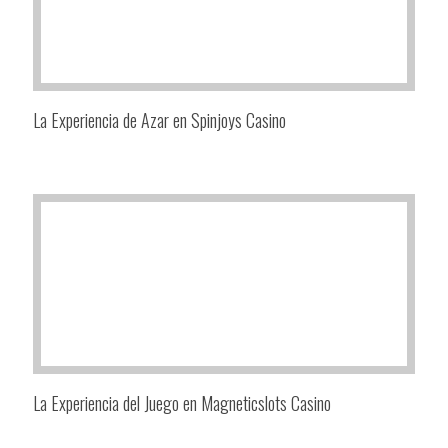
La Experiencia de Azar en Spinjoys Casino
La Experiencia del Juego en Magneticslots Casino