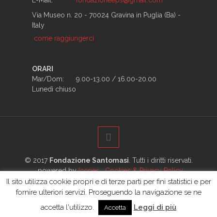
E-Mail:
fondazioneeps@gmail.com
Via Museo n. 20 - 70024 Gravina in Puglia (Ba) -
Italy
come raggiungerci
ORARI
Mar/Dom:
9.00-13.00 / 16.00-20.00
Lunedì chiuso
© 2017
Fondazione Santomasi
. Tutti i diritti riservati.
powered by
Icones
Cookies & Privacy Policy
Il sito utilizza cookie propri e di terze parti per fini statistici e per
Home
La Fondazione
La Biblioteca
fornire ulteriori servizi. Proseguendo la navigazione se ne
Costi e Prenotazioni
Virtual Tour
Vsita il Museo
Contatti
accetta l'utilizzo.
Leggi di più
Accetta