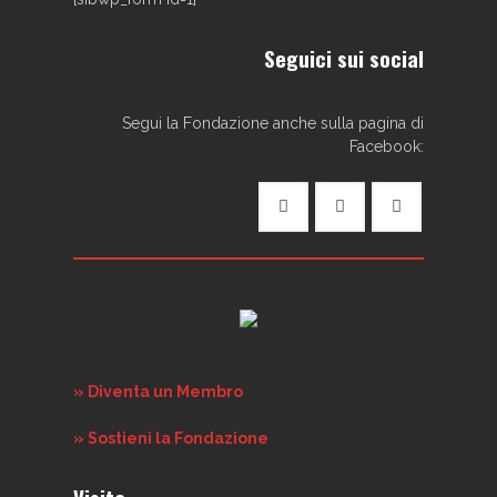
Seguici sui social
Segui la Fondazione anche sulla pagina di
Facebook:
» Diventa un Membro
» Sostieni la Fondazione