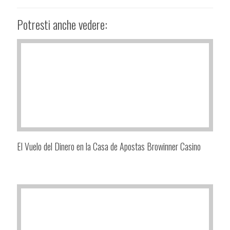
Potresti anche vedere:
El Vuelo del Dinero en la Casa de Apostas Browinner Casino