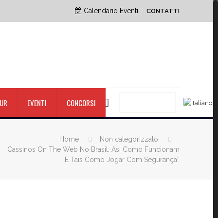
Calendario Eventi
CONTATTI
PRENOTA ORA
OUR
EVENTI
CONCORSI
Home
Non categorizzato
Cassinos On The Web No Brasil: Asi Como Funcionam
E Tais Como Jogar Com Segurança”