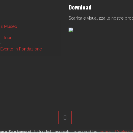
Download
Scarica e visualizza le nostre bro
a il Museo
al Tour
o Evento in Fondazione
one Santomasi
. Tutti i diritti riservati. powered by
Icones
Cookies &