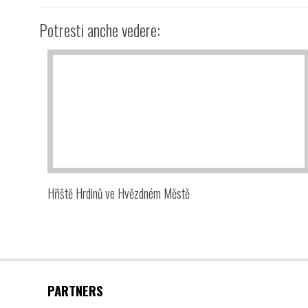
Potresti anche vedere:
Hřiště Hrdinů ve Hvězdném Městě
PARTNERS