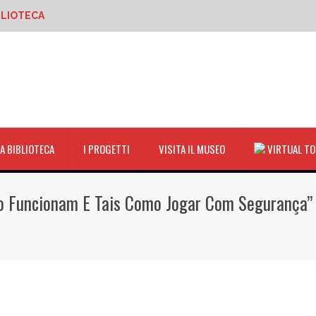
BLIOTECA
LA BIBLIOTECA
I PROGETTI
VISITA IL MUSEO
VIRTUAL T
mo Funcionam E Tais Como Jogar Com Segurança”