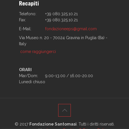
Recapiti
Telefono:
+39 080.325.10.21
Fax:
+39 080.325.10.21
E-Mail:
fondazioneeps@gmail.com
Via Museo n. 20 - 70024 Gravina in Puglia (Ba) -
Italy
come raggiungerci
ORARI
Mar/Dom:
9.00-13.00 / 16.00-20.00
Lunedì chiuso
© 2017
Fondazione Santomasi
. Tutti i diritti riservati.