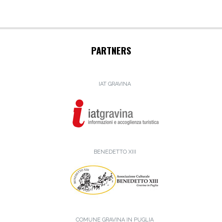
PARTNERS
IAT GRAVINA
BENEDETTO XIII
COMUNE GRAVINA IN PUGLIA