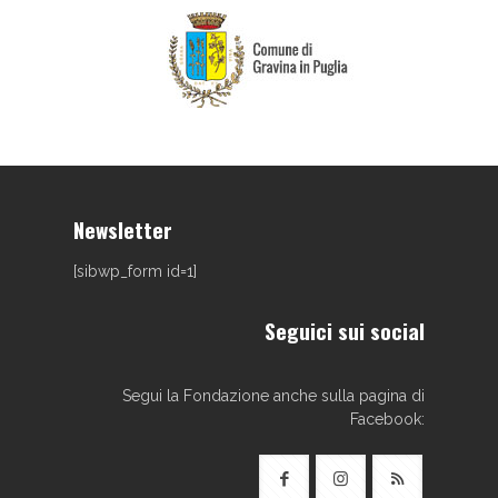
Newsletter
[sibwp_form id=1]
Seguici sui social
Segui la Fondazione anche sulla pagina di
Facebook: