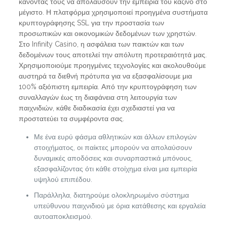
κάνοντάς τους να απολαύσουν την εμπειρία του καζίνο στο
μέγιστο. Η πλατφόρμα χρησιμοποιεί προηγμένα συστήματα
κρυπτογράφησης SSL για την προστασία των
προσωπικών και οικονομικών δεδομένων των χρηστών.
Στο Infinity Casino, η ασφάλεια των παικτών και των
δεδομένων τους αποτελεί την απόλυτη προτεραιότητά μας.
Χρησιμοποιούμε προηγμένες τεχνολογίες και ακολουθούμε
αυστηρά τα διεθνή πρότυπα για να εξασφαλίσουμε μια
100% αξιόπιστη εμπειρία. Από την κρυπτογράφηση των
συναλλαγών έως τη διαφάνεια στη λειτουργία των
παιχνιδιών, κάθε διαδικασία έχει σχεδιαστεί για να
προστατεύει τα συμφέροντα σας.
Με ένα ευρύ φάσμα αθλητικών και άλλων επιλογών
στοιχήματος, οι παίκτες μπορούν να απολαύσουν
δυναμικές αποδόσεις και συναρπαστικά μπόνους,
εξασφαλίζοντας ότι κάθε στοίχημα είναι μια εμπειρία
υψηλού επιπέδου.
Παράλληλα, διατηρούμε ολοκληρωμένο σύστημα
υπεύθυνου παιχνιδιού με όρια κατάθεσης και εργαλεία
αυτοαποκλεισμού.