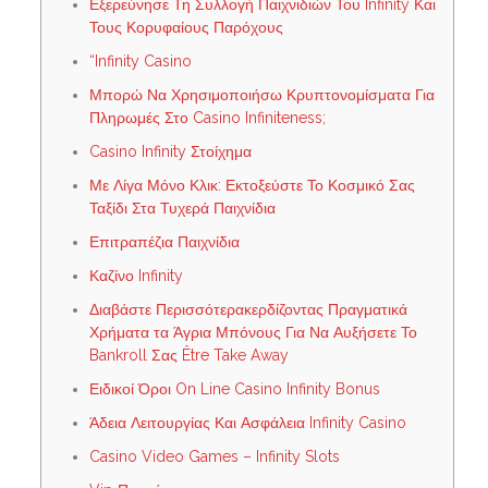
Εξερεύνησε Τη Συλλογή Παιχνιδιών Του Infinity Και
Τους Κορυφαίους Παρόχους
“Infinity Casino
Μπορώ Να Χρησιμοποιήσω Κρυπτονομίσματα Για
Πληρωμές Στο Casino Infiniteness;
Casino Infinity Στοίχημα
Με Λίγα Μόνο Κλικ: Εκτοξεύστε Το Κοσμικό Σας
Ταξίδι Στα Τυχερά Παιχνίδια
Επιτραπέζια Παιχνίδια
Καζίνο Infinity
Διαβάστε Περισσότερακερδίζοντας Πραγματικά
Χρήματα τα Άγρια Μπόνους Για Να Αυξήσετε Το
Bankroll Σας Être Take Away
Ειδικοί Όροι On Line Casino Infinity Bonus
Άδεια Λειτουργίας Και Ασφάλεια Infinity Casino
Casino Video Games – Infinity Slots