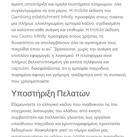
άμεση υποστήριξη και ομαλά συστήματα πληρωμών, όλα
συγκεντρωμένα σε ένα μέρος. Η mobile έκδοση του
Gambling establishment Infinity προσφέρει στους παίκτες
μια πλήρως ολοκληρωμένη εμπειρία καζίνο, σχεδιασμένη
να καλύπτει κάθε ανάγκη και επιθυμία. Η mobile έκδοση
του Casino Infinity προσφέρει στους χρήστες τη
δυνατότητα να απολαμβάνουν όλα τα αγαπημένα τους
παιχνίδια όπου κι αν” “βρίσκονται, χωρίς την ανάγκη για
επιπλέον εφαρμογές ή λογισμικό. Η πλατφόρμα είναι
πλήρως βελτιστοποιημένη για κινητά τηλέφωνα και
capsules, διασφαλίζοντας ότι η εμπειρία παιχνιδιού
παραμένει άψογη και γρήγορη, ανεξάρτητα από τη συσκευή
που χρησιμοποιείτε.
Υποστήριξη Πελατών
Εξερευνήστε το ελληνικό καζίνο που αναδεικνύει τις πιο
σύγχρονες λειτουργίες του κλάδου, από κινητή
συμβατότητα και πολλαπλές γλώσσες έως εργαλεία
υπεύθυνου παιχνιδιού και κρυπτογραφημένη προστασία
δεδομένων. Ανακαλύψτε γιατί το νόμιμο καζίνο μας
αντιπροσωπεύει το μέλλον των online τυχερών παιχνιδιών