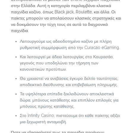
στην Ελλάδα. Αυτή η κατηγορία περιλαμβάνει κλασικά
παιχνίδια καζίνο, όπως Black jack, Roulette, και άλλα. Οι
παίκτες μπορούν να απολαύσουν κλασικές στρατηγικές και
να δοκιμάσουν την τύχη τους σε αυτά τα διαχρονικά
παιχνίδια.
Λειτουργούμε ως αδειοδοτημένο καζίνο με πλήρη
ρυθμιστική συμμόρφωση από την Curacao eGaming.
Και λειτουργεί με άδεια λειτουργίας στο Κουρασάο,
γεγονός που υποδηλώνει την τήρηση των
κανονιστικών προτύπων.
Θα χρειαστεί να ανεβάσεις έγκυρο δελτίο ταυτότητας,
αποδεικτικό διεύθυνσης και επιβεβαίωση πληρωμής.
Τα υψηλότερα επίπεδα ξεκλειδώνουν αποκλειστικά
δώρα, μπόνους κατάθεσης και επιπλέον επιλογές για
μπόνους πρώτης κατάθεσης.
Στο Infinity Casino, πιστεύουμε ότι κάθε παίκτης αξίζει
μια ξεχωριστή ανταμοιβή.
Ώστε να εξασφαλιστεί πως τα παιχνίδια παράγουν