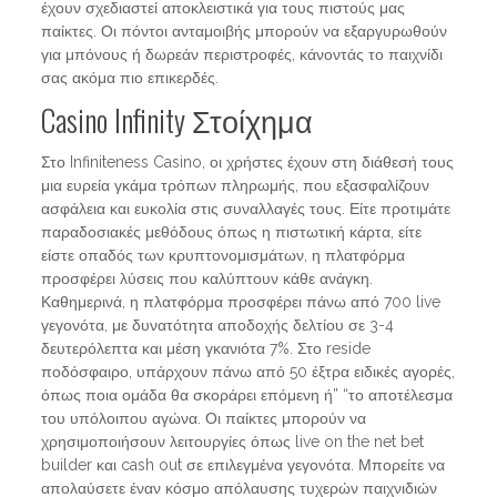
έχουν σχεδιαστεί αποκλειστικά για τους πιστούς μας
παίκτες. Οι πόντοι ανταμοιβής μπορούν να εξαργυρωθούν
για μπόνους ή δωρεάν περιστροφές, κάνοντάς το παιχνίδι
σας ακόμα πιο επικερδές.
Casino Infinity Στοίχημα
Στο Infiniteness Casino, οι χρήστες έχουν στη διάθεσή τους
μια ευρεία γκάμα τρόπων πληρωμής, που εξασφαλίζουν
ασφάλεια και ευκολία στις συναλλαγές τους. Είτε προτιμάτε
παραδοσιακές μεθόδους όπως η πιστωτική κάρτα, είτε
είστε οπαδός των κρυπτονομισμάτων, η πλατφόρμα
προσφέρει λύσεις που καλύπτουν κάθε ανάγκη.
Καθημερινά, η πλατφόρμα προσφέρει πάνω από 700 live
γεγονότα, με δυνατότητα αποδοχής δελτίου σε 3-4
δευτερόλεπτα και μέση γκανιότα 7%. Στο reside
ποδόσφαιρο, υπάρχουν πάνω από 50 έξτρα ειδικές αγορές,
όπως ποια ομάδα θα σκοράρει επόμενη ή” “το αποτέλεσμα
του υπόλοιπου αγώνα. Οι παίκτες μπορούν να
χρησιμοποιήσουν λειτουργίες όπως live on the net bet
builder και cash out σε επιλεγμένα γεγονότα. Μπορείτε να
απολαύσετε έναν κόσμο απόλαυσης τυχερών παιχνιδιών