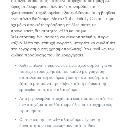
της αξιοπιστίας τους. Το καζίνο παρέχει υποστήριξη 24
ώρες το 24ωρο μέσω ζωντανής συνομιλίας και
ηλεκτρονικού ταχυδρομείου, εξασφαλίζοντας ότι η βοήθεια
είναι πάντα διαθέσιμη. Με το Global Infinity Casino Login,
όχι μόνο αποκτάτε πρόσβαση σε όλες αυτές τις
προνομιακές δυνατότητες, αλλά και σε μια
βελτιστοποιημένη, ασφαλή και συναρπαστική εμπειρία
καζίνο. Μετά την επιτυχή εγγραφή, μπορείτε να συνδεθείτε
στο λογαριασμό σας χρησιμοποιώντας” “το email και τον
κωδικό πρόσβασης που δημιουργήσατε.
Κάθε επιλογή επικοινωνίας είναι σχεδιασμένη για να
παρέχει στους χρήστες του καζίνο μια γρήγορη,
αποτελεσματική και άμεση λύση σε οποιοδήποτε
ζήτημα μπορεί να προκύψει κατά τη διάρκεια της
εμπειρίας τους στην πλατφόρμα.
Από μεμονωμένα στοιχήματα έως συσσωρευτές και
live στοιχήματα, καλύπτουμε όλες τις στοιχηματικές
προτιμήσεις.
Οι παίκτες της mobile πλατφόρμας έχουν τη
δυνατότητα να επωφεληθούν από τις ίδιες