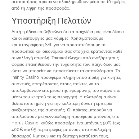
οι απαιτήσεις πρέπει να ολοκληρωθούν μέσα σε 10 ημέρες
από τη λήψη της προσφοράς.
Υποστήριξη Πελατών
Αυτή η άδεια επιβεβαιώνει ότι τα παιχνίδια μας είναι δίκαια
και οι λειτουργίες μας νόμιμες. Χρησιμοποιούμε
κρυπτογράφηση SSL για να προστατεύσουμε τα
προσωπικά και οικονομικά σας στοιχεία, κρατώντας κάθε
συναλλαγή ασφαλή. Τακτικοί έλεγχοι από ανεξάρτητους
φορείς επαληθεύουν την τυχαιότητα των παιχνιδιών μας,
ώστε να μπορείτε να εμπιστεύεστε τα αποτελέσματα. Το
Infinity Casino προσφέρει πλήρη υποστήριξη για κινητές
συσκευές, επιτρέποντας στους παίκτες να το
απολαμβάνουν είτε μέσω της εφαρμογής του καζίνο είτε
μέσω του κινητού τους περιηγητή. Η πλατφόρμα είναι
βελτιστοποιημένη για την καλύτερη δυνατή εμπειρία,
ανεξαρτήτως της συσκευής. Οι παίκτες μπορούν να
απολαύσουν μια γενναιόδωρη προσφορά μπόνους στο
Horus Casino, καθώς προσφέρει ένα μπόνους 50% έως
400€ και 65 περιστροφές μπόνους στο κουλοχέρη
θησαυρού Ramses για τη δεύτερη κατάθεση τους.