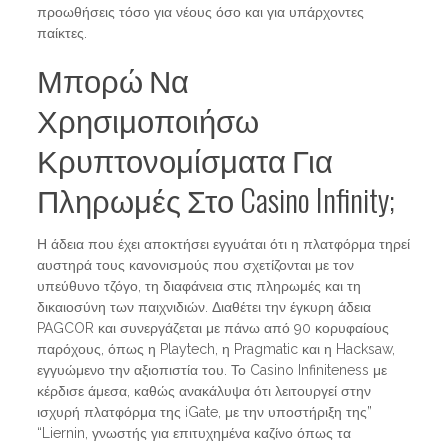
προωθήσεις τόσο για νέους όσο και για υπάρχοντες
παίκτες.
Μπορώ Να
Χρησιμοποιήσω
Κρυπτονομίσματα Για
Πληρωμές Στο Casino Infinity;
Η άδεια που έχει αποκτήσει εγγυάται ότι η πλατφόρμα τηρεί
αυστηρά τους κανονισμούς που σχετίζονται με τον
υπεύθυνο τζόγο, τη διαφάνεια στις πληρωμές και τη
δικαιοσύνη των παιχνιδιών. Διαθέτει την έγκυρη άδεια
PAGCOR και συνεργάζεται με πάνω από 90 κορυφαίους
παρόχους, όπως η Playtech, η Pragmatic και η Hacksaw,
εγγυώμενο την αξιοπιστία του. Το Casino Infiniteness με
κέρδισε άμεσα, καθώς ανακάλυψα ότι λειτουργεί στην
ισχυρή πλατφόρμα της iGate, με την υποστήριξη της”
“Liernin, γνωστής για επιτυχημένα καζίνο όπως τα