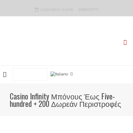
Calendario Eventi
CONTATTI
PRENOTA ORA
Casino Infinity Μπόνους Έως Five-
hundred + 200 Δωρεάν Περιστροφές