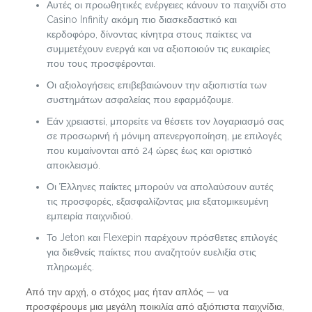
Αυτές οι προωθητικές ενέργειες κάνουν το παιχνίδι στο
Casino Infinity ακόμη πιο διασκεδαστικό και
κερδοφόρο, δίνοντας κίνητρα στους παίκτες να
συμμετέχουν ενεργά και να αξιοποιούν τις ευκαιρίες
που τους προσφέρονται.
Οι αξιολογήσεις επιβεβαιώνουν την αξιοπιστία των
συστημάτων ασφαλείας που εφαρμόζουμε.
Εάν χρειαστεί, μπορείτε να θέσετε τον λογαριασμό σας
σε προσωρινή ή μόνιμη απενεργοποίηση, με επιλογές
που κυμαίνονται από 24 ώρες έως και οριστικό
αποκλεισμό.
Οι Έλληνες παίκτες μπορούν να απολαύσουν αυτές
τις προσφορές, εξασφαλίζοντας μια εξατομικευμένη
εμπειρία παιχνιδιού.
Το Jeton και Flexepin παρέχουν πρόσθετες επιλογές
για διεθνείς παίκτες που αναζητούν ευελιξία στις
πληρωμές.
Από την αρχή, ο στόχος μας ήταν απλός — να
προσφέρουμε μια μεγάλη ποικιλία από αξιόπιστα παιχνίδια,