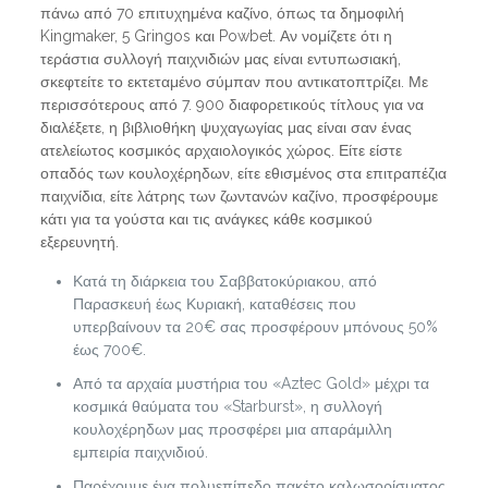
πάνω από 70 επιτυχημένα καζίνο, όπως τα δημοφιλή
Kingmaker, 5 Gringos και Powbet. Αν νομίζετε ότι η
τεράστια συλλογή παιχνιδιών μας είναι εντυπωσιακή,
σκεφτείτε το εκτεταμένο σύμπαν που αντικατοπτρίζει. Με
περισσότερους από 7. 900 διαφορετικούς τίτλους για να
διαλέξετε, η βιβλιοθήκη ψυχαγωγίας μας είναι σαν ένας
ατελείωτος κοσμικός αρχαιολογικός χώρος. Είτε είστε
οπαδός των κουλοχέρηδων, είτε εθισμένος στα επιτραπέζια
παιχνίδια, είτε λάτρης των ζωντανών καζίνο, προσφέρουμε
κάτι για τα γούστα και τις ανάγκες κάθε κοσμικού
εξερευνητή.
Κατά τη διάρκεια του Σαββατοκύριακου, από
Παρασκευή έως Κυριακή, καταθέσεις που
υπερβαίνουν τα 20€ σας προσφέρουν μπόνους 50%
έως 700€.
Από τα αρχαία μυστήρια του «Aztec Gold» μέχρι τα
κοσμικά θαύματα του «Starburst», η συλλογή
κουλοχέρηδων μας προσφέρει μια απαράμιλλη
εμπειρία παιχνιδιού.
Παρέχουμε ένα πολυεπίπεδο πακέτο καλωσορίσματος