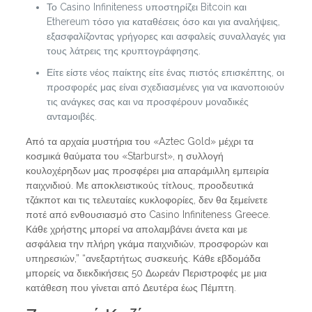
Το Casino Infiniteness υποστηρίζει Bitcoin και
Ethereum τόσο για καταθέσεις όσο και για αναλήψεις,
εξασφαλίζοντας γρήγορες και ασφαλείς συναλλαγές για
τους λάτρεις της κρυπτογράφησης.
Είτε είστε νέος παίκτης είτε ένας πιστός επισκέπτης, οι
προσφορές μας είναι σχεδιασμένες για να ικανοποιούν
τις ανάγκες σας και να προσφέρουν μοναδικές
ανταμοιβές.
Από τα αρχαία μυστήρια του «Aztec Gold» μέχρι τα
κοσμικά θαύματα του «Starburst», η συλλογή
κουλοχέρηδων μας προσφέρει μια απαράμιλλη εμπειρία
παιχνιδιού. Με αποκλειστικούς τίτλους, προοδευτικά
τζάκποτ και τις τελευταίες κυκλοφορίες, δεν θα ξεμείνετε
ποτέ από ενθουσιασμό στο Casino Infiniteness Greece.
Κάθε χρήστης μπορεί να απολαμβάνει άνετα και με
ασφάλεια την πλήρη γκάμα παιχνιδιών, προσφορών και
υπηρεσιών,” “ανεξαρτήτως συσκευής. Κάθε εβδομάδα
μπορείς να διεκδικήσεις 50 Δωρεάν Περιστροφές με μια
κατάθεση που γίνεται από Δευτέρα έως Πέμπτη.