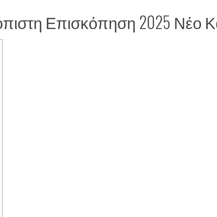
 Αξιόπιστη Επισκόπηση 2025 Νέο 