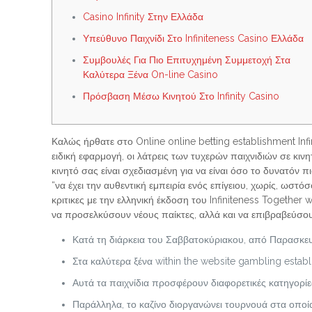
Casino Infinity Στην Ελλάδα
Υπεύθυνο Παιχνίδι Στο Infiniteness Casino Ελλάδα
Συμβουλές Για Πιο Επιτυχημένη Συμμετοχή Στα
Καλύτερα Ξένα On-line Casino
Πρόσβαση Μέσω Κινητού Στο Infinity Casino
Καλώς ήρθατε στο Online online betting establishment Infini
ειδική εφαρμογή, οι λάτρεις των τυχερών παιχνιδιών σε κιν
κινητό σας είναι σχεδιασμένη για να είναι όσο το δυνατόν π
“να έχει την αυθεντική εμπειρία ενός επίγειου, χωρίς, ωστόσ
κριτικες με την ελληνική έκδοση του Infiniteness Together
να προσελκύσουν νέους παίκτες, αλλά και να επιβραβεύσο
Κατά τη διάρκεια του Σαββατοκύριακου, από Παρασκε
Στα καλύτερα ξένα within the website gambling estab
Αυτά τα παιχνίδια προσφέρουν διαφορετικές κατηγορίε
Παράλληλα, το καζίνο διοργανώνει τουρνουά στα οποία