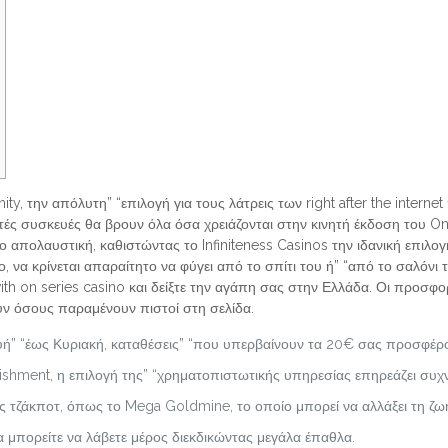
ty, την απόλυτη” “επιλογή για τους λάτρεις των right after the internet
ητές συσκευές θα βρουν όλα όσα χρειάζονται στην κινητή έκδοση του Onli
ιο απολαυστική, καθιστώντας το Infiniteness Casinos την ιδανική επιλογή
ο, να κρίνεται απαραίτητο να φύγει από το σπίτι του ή” “από το σαλόνι το
 with on series casino και δείξτε την αγάπη σας στην Ελλάδα. Οι προσφ
υν όσους παραμένουν πιστοί στη σελίδα.
υή” “έως Κυριακή, καταθέσεις” “που υπερβαίνουν τα 20€ σας προσφέ
lishment, η επιλογή της” “χρηματοπιστωτικής υπηρεσίας επηρεάζει συ
ς τζάκποτ, όπως το Mega Goldmine, το οποίο μπορεί να αλλάξει τη ζωή
 μπορείτε να λάβετε μέρος διεκδικώντας μεγάλα έπαθλα.