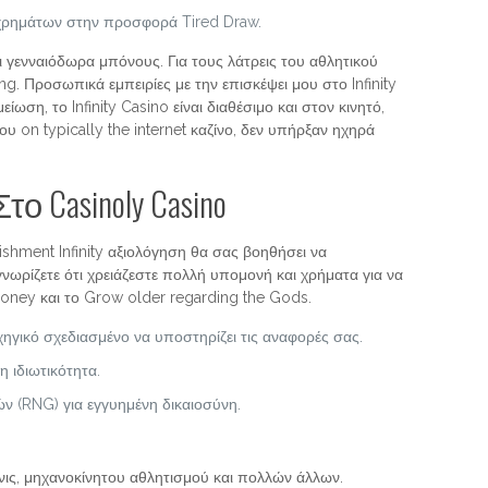
ή χρημάτων στην προσφορά Tired Draw.
ι γενναιόδωρα μπόνους. Για τους λάτρεις του αθλητικού
 Προσωπικά εμπειρίες με την επισκέψει μου στο Infinity
ση, το Infinity Casino είναι διαθέσιμο και στον κινητό,
υ on typically the internet καζίνο, δεν υπήρξαν ηχηρά
Casinoly Casino
lishment Infinity αξιολόγηση θα σας βοηθήσει να
γνωρίζετε ότι χρειάζεστε πολλή υπομονή και χρήματα για να
money και το Grow older regarding the Gods.
χηγικό σχεδιασμένο να υποστηρίζει τις αναφορές σας.
η ιδιωτικότητα.
ών (RNG) για εγγυημένη δικαιοσύνη.
ις, μηχανοκίνητου αθλητισμού και πολλών άλλων.