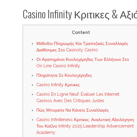
Casino Infinity Κριτικες &
Content
Μέθοδοι Πληρωμής Και Τραπεζικές Συναλλαγές
Διαθέσιμες Στο Casinoly Casino
Οι Αγαπημένοι Κουλοχέρηδες Των Ελλήνων Στο
On Line Casino Infinity
Πληρότητα Σε Κουλοχέρηδες
Casino Infinity Κριτικες
Casino En Ligne Neuf: Évaluer Les Internet
Casinos Avec Des Critiques Justes
Πώς Μπορείτε Να Κάνετε Συναλλαγές
Casino Infiniteness Κριτικες: Αναλυτική Αξιολόγηση
Του Καζίνο Infinity 2025 Leadership Advancement
Academy