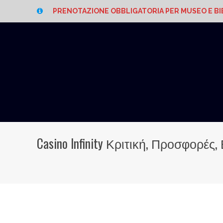
PRENOTAZIONE OBBLIGATORIA PER MUSEO E BI
Casino Infinity Κριτική, Προσφο