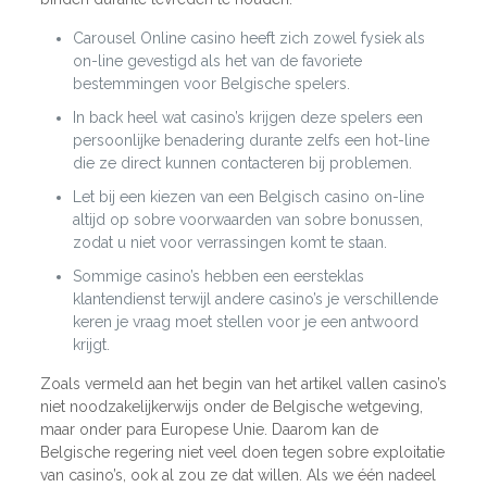
Carousel Online casino heeft zich zowel fysiek als
on-line gevestigd als het van de favoriete
bestemmingen voor Belgische spelers.
In back heel wat casino’s krijgen deze spelers een
persoonlijke benadering durante zelfs een hot-line
die ze direct kunnen contacteren bij problemen.
Let bij een kiezen van een Belgisch casino on-line
altijd op sobre voorwaarden van sobre bonussen,
zodat u niet voor verrassingen komt te staan.
Sommige casino’s hebben een eersteklas
klantendienst terwijl andere casino’s je verschillende
keren je vraag moet stellen voor je een antwoord
krijgt.
Zoals vermeld aan het begin van het artikel vallen casino’s
niet noodzakelijkerwijs onder de Belgische wetgeving,
maar onder para Europese Unie. Daarom kan de
Belgische regering niet veel doen tegen sobre exploitatie
van casino’s, ook al zou ze dat willen. Als we één nadeel