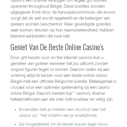
casino’s een licentie verkrijgen om legaal ght kunnen
opereren throughout België. Deze licenties worden
uitgegeven front door de Kansspelcommissie, die ervoor
zorgt dat de wet wordt nageleefd en de belangen van
spelers worden beschermd. Waar gevestigde goksites
vaak kunnen steunen op hun naamsbekendheid, hebben
kleinere aanbieders die luxe niet.
Geniet Van De Beste Online Casino’s
Door ght kiezen voor on the internet casino’s kun u
genieten van gokken wanneer het jou uitkomt zonder
ongure figuren tegen lo komen. Daarom raden wij aan
omkring altijd te kiezen voor een beste online casino
België met een officiële Belgische licentie. Betaalgemak is
cruciaal voor een optimale spelervaring bij een casino
online België. Daarom bieden top” “casino’s diverse
betaalmethoden aan die snel, betrouwbaar en veilig zijn.
Bovendien heb je meteen een shortcut naar het
casino op” “het scherm van je smartphone.
De mogelijkheid om te kiezen tussen lage risico-