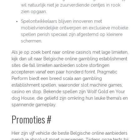
wil natuurlijk niet je zuurverdiende centjes in rook
zien opgaan.
Spelontwikkelaars blijven innoveren met
mobielvriendelijke ontwerpen en exclusieve mobiele
spellen perish speciaal zijn afgestemd op kleinere
schermen.
Als je op zoek bent naar online casino’s met lage limieten,
kijk dan uit naar Belgische online gambling establishment
sites die fall limieten aanbieden sobre stortingen
accepteren vanaf een paar honderd forint. Pragmatic
Perform biedt een breed scala aan gambling
establishment spellen, waaronder slot machine games,
casino en stop. Bekende spellen zijn Wolf Gold en Your
dog House, die geliefd zijn omkring hun leuke thema’s en
spannende gameplay.
Promoties #
Hier zijn vijf vehicle de beste Belgische online aanbieders
perish je absoluut moet overwegen. Tijdens onze tests bij