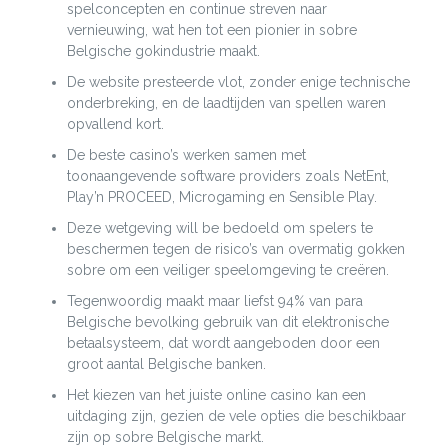
spelconcepten en continue streven naar
vernieuwing, wat hen tot een pionier in sobre
Belgische gokindustrie maakt.
De website presteerde vlot, zonder enige technische
onderbreking, en de laadtijden van spellen waren
opvallend kort.
De beste casino’s werken samen met
toonaangevende software providers zoals NetEnt,
Play’n PROCEED, Microgaming en Sensible Play.
Deze wetgeving will be bedoeld om spelers te
beschermen tegen de risico’s van overmatig gokken
sobre om een veiliger speelomgeving te creëren.
Tegenwoordig maakt maar liefst 94% van para
Belgische bevolking gebruik van dit elektronische
betaalsysteem, dat wordt aangeboden door een
groot aantal Belgische banken.
Het kiezen van het juiste online casino kan een
uitdaging zijn, gezien de vele opties die beschikbaar
zijn op sobre Belgische markt.