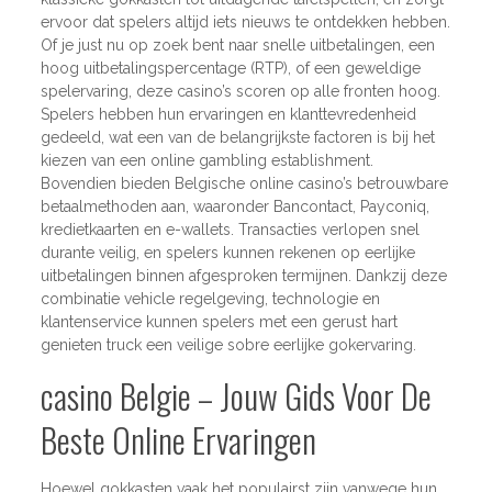
ervoor dat spelers altijd iets nieuws te ontdekken hebben.
Of je just nu op zoek bent naar snelle uitbetalingen, een
hoog uitbetalingspercentage (RTP), of een geweldige
spelervaring, deze casino’s scoren op alle fronten hoog.
Spelers hebben hun ervaringen en klanttevredenheid
gedeeld, wat een van de belangrijkste factoren is bij het
kiezen van een online gambling establishment.
Bovendien bieden Belgische online casino’s betrouwbare
betaalmethoden aan, waaronder Bancontact, Payconiq,
kredietkaarten en e-wallets. Transacties verlopen snel
durante veilig, en spelers kunnen rekenen op eerlijke
uitbetalingen binnen afgesproken termijnen. Dankzij deze
combinatie vehicle regelgeving, technologie en
klantenservice kunnen spelers met een gerust hart
genieten truck een veilige sobre eerlijke gokervaring.
​casino Belgie – Jouw Gids Voor De
Beste Online Ervaringen
Hoewel gokkasten vaak het populairst zijn vanwege hun