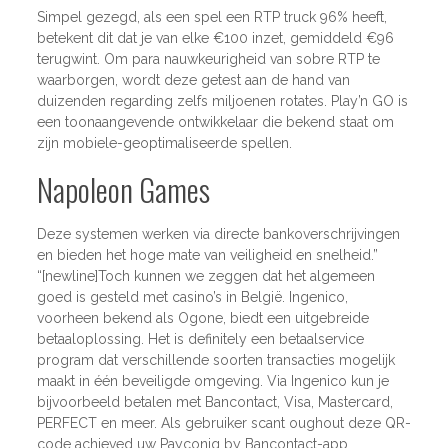
Simpel gezegd, als een spel een RTP truck 96% heeft,
betekent dit dat je van elke €100 inzet, gemiddeld €96
terugwint. Om para nauwkeurigheid van sobre RTP te
waarborgen, wordt deze getest aan de hand van
duizenden regarding zelfs miljoenen rotates. Play’n GO is
een toonaangevende ontwikkelaar die bekend staat om
zijn mobiele-geoptimaliseerde spellen.
Napoleon Games
Deze systemen werken via directe bankoverschrijvingen
en bieden het hoge mate van veiligheid en snelheid.”
“[newline]Toch kunnen we zeggen dat het algemeen
goed is gesteld met casino’s in België. Ingenico,
voorheen bekend als Ogone, biedt een uitgebreide
betaaloplossing. Het is definitely een betaalservice
program dat verschillende soorten transacties mogelijk
maakt in één beveiligde omgeving. Via Ingenico kun je
bijvoorbeeld betalen met Bancontact, Visa, Mastercard,
PERFECT en meer. Als gebruiker scant oughout deze QR-
code achieved uw Payconiq by Bancontact-app,