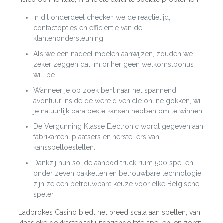
In dit onderdeel checken we de reactietijd,
contactopties en efficiëntie van de
klantenondersteuning.
Als we één nadeel moeten aanwijzen, zouden we
zeker zeggen dat im or her geen welkomstbonus
will be.
Wanneer je op zoek bent naar het spannend
avontuur inside de wereld vehicle online gokken, wil
je natuurlijk para beste kansen hebben om te winnen.
De Vergunning Klasse Electronic wordt gegeven aan
fabrikanten, plaatsers en herstellers van
kansspeltoestellen.
Dankzij hun solide aanbod truck ruim 500 spellen
onder zeven pakketten en betrouwbare technologie
zijn ze een betrouwbare keuze voor elke Belgische
speler.
Ladbrokes Casino biedt het breed scala aan spellen, van
klassieke gokkasten tot uitdagende tafelspellen, en zorgt