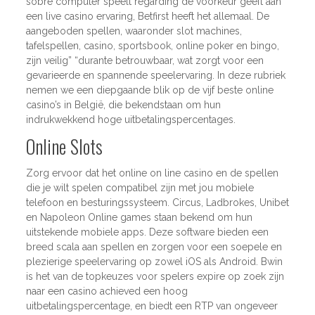
sobre computer speelt regarding de voorkeur geeft aan
een live casino ervaring, Betfirst heeft het allemaal. De
aangeboden spellen, waaronder slot machines,
tafelspellen, casino, sportsbook, online poker en bingo,
zijn veilig” “durante betrouwbaar, wat zorgt voor een
gevarieerde en spannende speelervaring. In deze rubriek
nemen we een diepgaande blik op de vijf beste online
casino’s in België, die bekendstaan om hun
indrukwekkend hoge uitbetalingspercentages.
Online Slots
Zorg ervoor dat het online on line casino en de spellen
die je wilt spelen compatibel zijn met jou mobiele
telefoon en besturingssysteem. Circus, Ladbrokes, Unibet
en Napoleon Online games staan bekend om hun
uitstekende mobiele apps. Deze software bieden een
breed scala aan spellen en zorgen voor een soepele en
plezierige speelervaring op zowel iOS als Android. Bwin
is het van de topkeuzes voor spelers expire op zoek zijn
naar een casino achieved een hoog
uitbetalingspercentage, en biedt een RTP van ongeveer