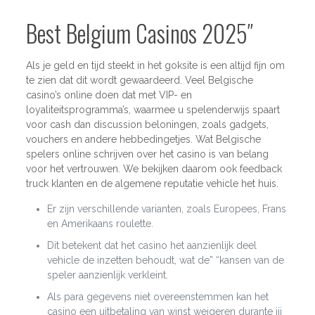
Best Belgium Casinos 2025″
Als je geld en tijd steekt in het goksite is een altijd fijn om
te zien dat dit wordt gewaardeerd. Veel Belgische
casino’s online doen dat met VIP- en
loyaliteitsprogramma’s, waarmee u spelenderwijs spaart
voor cash dan discussion beloningen, zoals gadgets,
vouchers en andere hebbedingetjes. Wat Belgische
spelers online schrijven over het casino is van belang
voor het vertrouwen. We bekijken daarom ook feedback
truck klanten en de algemene reputatie vehicle het huis.
Er zijn verschillende varianten, zoals Europees, Frans
en Amerikaans roulette.
Dit betekent dat het casino het aanzienlijk deel
vehicle de inzetten behoudt, wat de” “kansen van de
speler aanzienlijk verkleint.
Als para gegevens niet overeenstemmen kan het
casino een uitbetaling van winst weigeren durante jij