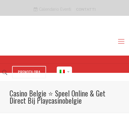
Calendario Eventi
CONTATTI
PRENOTA ORA
Casino Belgie ⭐️ Speel Online & Get
Direct Bij Playcasinobelgie