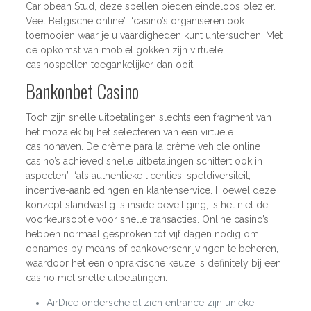
Caribbean Stud, deze spellen bieden eindeloos plezier.
Veel Belgische online” “casino’s organiseren ook
toernooien waar je u vaardigheden kunt untersuchen. Met
de opkomst van mobiel gokken zijn virtuele
casinospellen toegankelijker dan ooit.
Bankonbet Casino
Toch zijn snelle uitbetalingen slechts een fragment van
het mozaïek bij het selecteren van een virtuele
casinohaven. De crème para la crème vehicle online
casino’s achieved snelle uitbetalingen schittert ook in
aspecten” “als authentieke licenties, speldiversiteit,
incentive-aanbiedingen en klantenservice. Hoewel deze
konzept standvastig is inside beveiliging, is het niet de
voorkeursoptie voor snelle transacties. Online casino’s
hebben normaal gesproken tot vijf dagen nodig om
opnames by means of bankoverschrijvingen te beheren,
waardoor het een onpraktische keuze is definitely bij een
casino met snelle uitbetalingen.
AirDice onderscheidt zich entrance zijn unieke