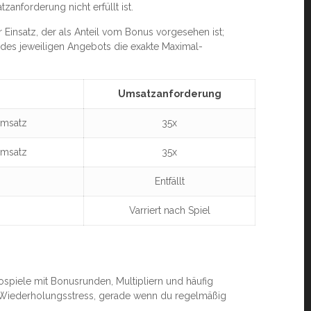
nforderung nicht erfüllt ist.
 Einsatz, der als Anteil vom Bonus vorgesehen ist;
des jeweiligen Angebots die exakte Maximal-
Umsatzanforderung
Umsatz
35x
Umsatz
35x
Entfällt
Varriert nach Spiel
spiele mit Bonusrunden, Multipliern und häufig
ger Wiederholungsstress, gerade wenn du regelmäßig