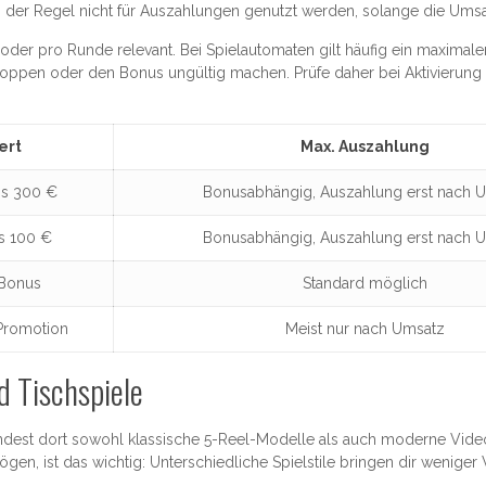
der Regel nicht für Auszahlungen genutzt werden, solange die Umsatza
oder pro Runde relevant. Bei Spielautomaten gilt häufig ein maximaler
ppen oder den Bonus ungültig machen. Prüfe daher bei Aktivierung 
ert
Max. Auszahlung
is 300 €
Bonusabhängig, Auszahlung erst nach 
s 100 €
Bonusabhängig, Auszahlung erst nach 
 Bonus
Standard möglich
Promotion
Meist nur nach Umsatz
d Tischspiele
ndest dort sowohl klassische 5-Reel-Modelle als auch moderne Video
ögen, ist das wichtig: Unterschiedliche Spielstile bringen dir weni