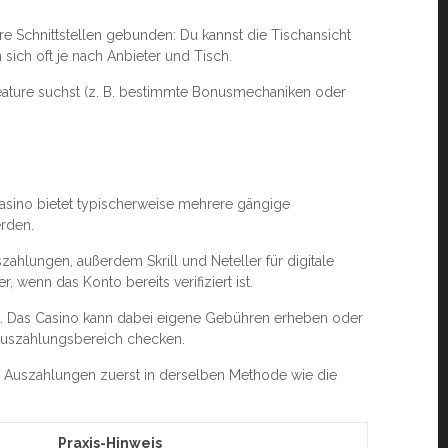
ere Schnittstellen gebunden: Du kannst die Tischansicht
sich oft je nach Anbieter und Tisch.
ature suchst (z. B. bestimmte Bonusmechaniken oder
Casino bietet typischerweise mehrere gängige
erden.
hlungen, außerdem Skrill und Neteller für digitale
 wenn das Konto bereits verifiziert ist.
en. Das Casino kann dabei eigene Gebühren erheben oder
 Auszahlungsbereich checken.
ss Auszahlungen zuerst in derselben Methode wie die
Praxis-Hinweis