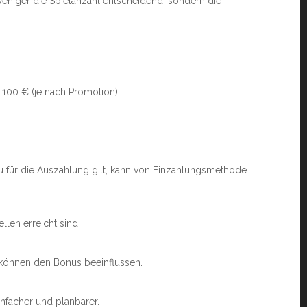
weniger die Spielanzahl entscheidend, sondern die
 100 € (je nach Promotion).
u für die Auszahlung gilt, kann von Einzahlungsmethode
len erreicht sind.
 können den Bonus beeinflussen.
infacher und planbarer.