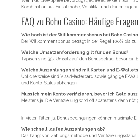
Wenn du Live-Spiele bevorzugst, achte außerdem auf Tisch
Kombination aus Einsatzhöhe, Volatilität und deinen eigene
FAQ zu Boho Casino: Häufige Fragen
Wie hoch ist der Willkommensbonus bei Boho Casino
Der Willkommensbonus beträgt in der Regel 100% bis zu 30
Welche Umsatzanforderung gilt für den Bonus?
Typisch sind 35x Umsatz auf den Bonusbetrag, bevor ein 
Welche Auszahlungen sind mit Karten und E-Wallets
Üblicherweise sind Visa/Mastercard sowie gängige E-Wall
und Konto-Status abhängen.
Muss ich mein Konto verifizieren, bevor ich Geld aus
Meistens ja. Die Verifizierung wird oft spätestens dann 
In vielen Fällen ja. Bonusbedingungen können maximale E
Wie schnell laufen Auszahlungen ab?
Das hängt von Zahlungsmethode und Verifizierungsstatus ab