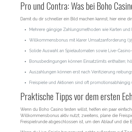
Pro und Contra: Was bei Boho Casin
Damit du dir schneller ein Bild machen kannst, hier eine 
Mehrere gängige Zahlungsmethoden wie Karten und E-W
Willkommensbonus mit klarer Umsatzanforderung (35x
Solide Auswahl an Spielautomaten sowie Live-Casino-O
Bonusbedingungen können Einsatzlimits enthalten; hö
Auszahlungen können erst nach Verifizierung reibungs
Freispiele und Aktionen sind oft promotionsabhängig un
Praktische Tipps vor dem ersten Ech
Wenn du Boho Casino testen willst, helfen ein paar einfa
Willkommensbonus aktiv nutzt; zweitens, plane die Freispiel
Freispielrunde abgeschlossen ist, um den Ablauf und die B