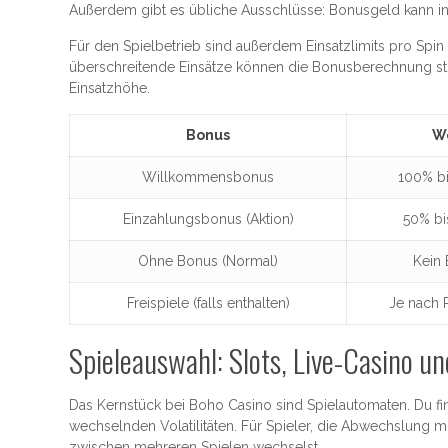
Außerdem gibt es übliche Ausschlüsse: Bonusgeld kann in 
Für den Spielbetrieb sind außerdem Einsatzlimits pro Spin 
überschreitende Einsätze können die Bonusberechnung sto
Einsatzhöhe.
Bonus
W
Willkommensbonus
100% b
Einzahlungsbonus (Aktion)
50% bi
Ohne Bonus (Normal)
Kein
Freispiele (falls enthalten)
Je nach 
Spieleauswahl: Slots, Live-Casino un
Das Kernstück bei Boho Casino sind Spielautomaten. Du fi
wechselnden Volatilitäten. Für Spieler, die Abwechslung m
zwischen mehreren Spielen wechselst.