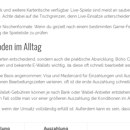
ack und weitere Kartentische verfügbar. Live-Spiele sind meist an saub
. Achte dabei auf die Tischgrenzen, denn Live-Einsätze unterscheiden 
der Nischenformate. Wenn du gezielt nach einem bestimmten Game-Fe
g die Spieleliste zu prüfen.
den im Alltag
ahlarten entscheidend, sondern auch die praktische Abwicklung. Boho 
n und bekannte E-Wallets wichtig, da diese oft schnell bearbeitet w
he Basis angenommen: Visa und Mastercard für Einzahlungen und Ausza
 Bearbeitungszeiten variieren; oft ist die erste Auszahlung schneller,
-Wallet-Gebühren können je nach Bank oder Wallet-Anbieter entsteh
em Fall sollte man vor einer größeren Auszahlung die Konditionen im
, wenn der Umsatz vollständig erfüllt ist. Außerdem kann es sein, da
hlung
Auszahlung