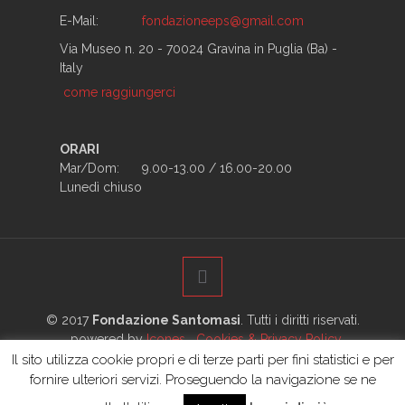
E-Mail:
fondazioneeps@gmail.com
Via Museo n. 20 - 70024 Gravina in Puglia (Ba) -
Italy
come raggiungerci
ORARI
Mar/Dom:
9.00-13.00 / 16.00-20.00
Lunedì chiuso
© 2017
Fondazione Santomasi
. Tutti i diritti riservati.
powered by
Icones
Cookies & Privacy Policy
Il sito utilizza cookie propri e di terze parti per fini statistici e per
Home
La Fondazione
La Biblioteca
fornire ulteriori servizi. Proseguendo la navigazione se ne
Costi e Prenotazioni
Virtual Tour
Vsita il Museo