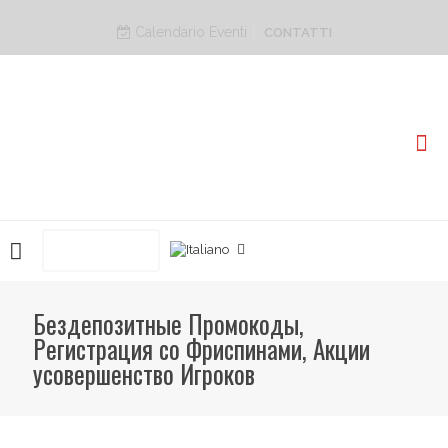
Calendario Eventi
CONTATTI
PRENOTA ORA
Бездепозитные Промокоды,
Регистрация со Фриспинами, Акции
усовершенство Игроков