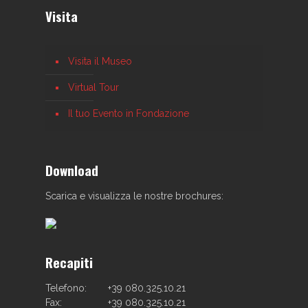
Visita
Visita il Museo
Virtual Tour
Il tuo Evento in Fondazione
Download
Scarica e visualizza le nostre brochures:
Recapiti
Telefono:
+39 080.325.10.21
Fax:
+39 080.325.10.21