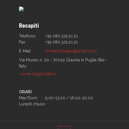
Recapiti
Telefono:
+39 080.325.10.21
Fax:
+39 080.325.10.21
E-Mail:
fondazioneeps@gmail.com
Via Museo n. 20 - 70024 Gravina in Puglia (Ba) -
Italy
come raggiungerci
ORARI
Mar/Dom:
9.00-13.00 / 16.00-20.00
Lunedì chiuso