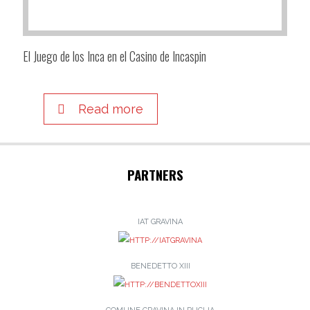
El Juego de los Inca en el Casino de Incaspin
Read more
PARTNERS
IAT GRAVINA
BENEDETTO XIII