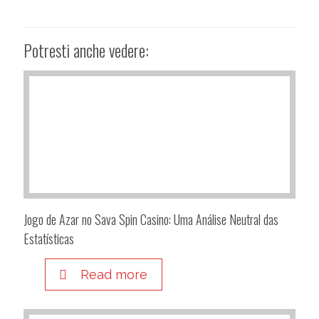
Potresti anche vedere:
Jogo de Azar no Sava Spin Casino: Uma Análise Neutral das
Estatísticas
Read more