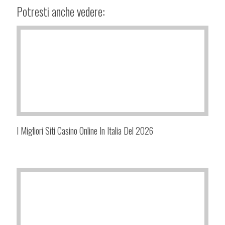
Potresti anche vedere:
I Migliori Siti Casino Online In Italia Del 2026