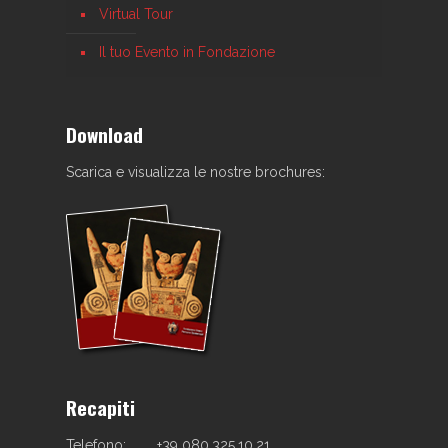
Virtual Tour
Il tuo Evento in Fondazione
Download
Scarica e visualizza le nostre brochures:
Recapiti
Telefono:
+39 080.325.10.21