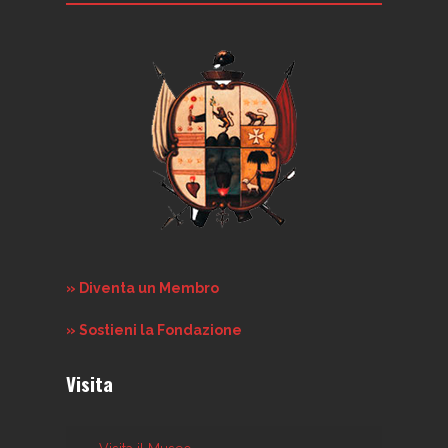
» Diventa un Membro
» Sostieni la Fondazione
Visita