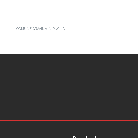
COMUNE GRAVINA IN PUGLIA