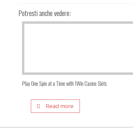
Potresti anche vedere:
Play One Spin at a Time with 1Win Casino Slots
Read more