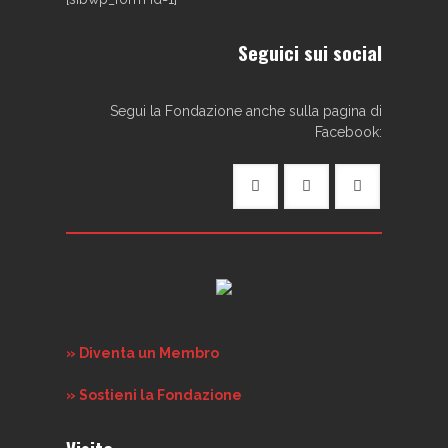
Seguici sui social
Segui la Fondazione anche sulla pagina di
Facebook:
» Diventa un Membro
» Sostieni la Fondazione