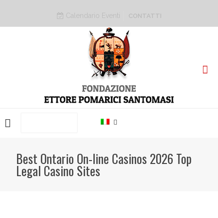
Calendario Eventi
CONTATTI
PRENOTA ORA
Best Ontario On-line Casinos 2026 Top
Legal Casino Sites