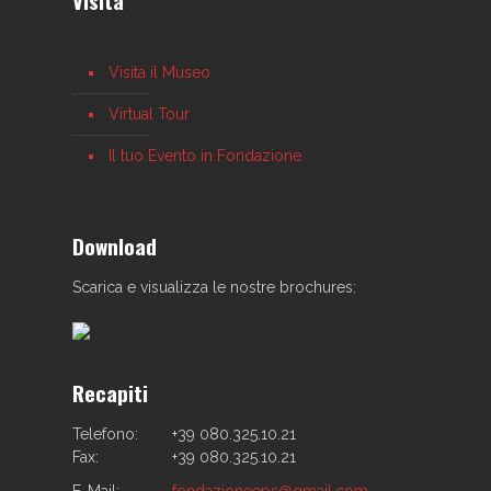
Visita
Visita il Museo
Virtual Tour
Il tuo Evento in Fondazione
Download
Scarica e visualizza le nostre brochures:
Recapiti
Telefono:
+39 080.325.10.21
Fax:
+39 080.325.10.21