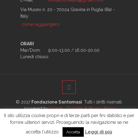
E-Mail:
fondazioneeps@gmail.com
Via Museo n. 20 - 70024 Gravina in Puglia (Ba) -
Italy
come raggiungerci
ORARI
Mar/Dom:
9.00-13.00 / 16.00-20.00
Lunedì chiuso
© 2017
Fondazione Santomasi
. Tutti i diritti riservati.
powered by
Icones
Cookies & Privacy Policy
Il sito utilizza cookie propri e di terze parti per fini statistici e per
Home
La Fondazione
La Biblioteca
fornire ulteriori servizi. Proseguendo la navigazione se ne
Costi e Prenotazioni
Virtual Tour
Vsita il Museo
Contatti
accetta l'utilizzo.
Leggi di più
Accetta