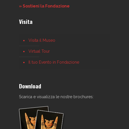
» Sostieni la Fondazione
Visita
Visita il Museo
Virtual Tour
Il tuo Evento in Fondazione
Download
Scarica e visualizza le nostre brochures: