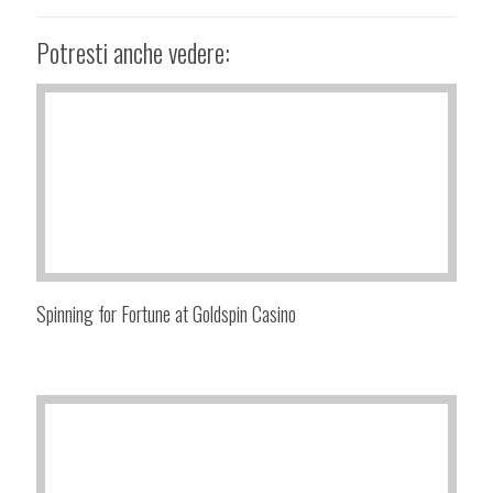
Potresti anche vedere:
Spinning for Fortune at Goldspin Casino