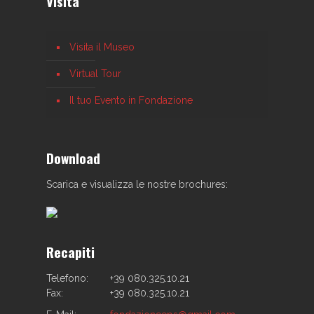
Visita
Visita il Museo
Virtual Tour
Il tuo Evento in Fondazione
Download
Scarica e visualizza le nostre brochures:
Recapiti
Telefono:
+39 080.325.10.21
Fax:
+39 080.325.10.21