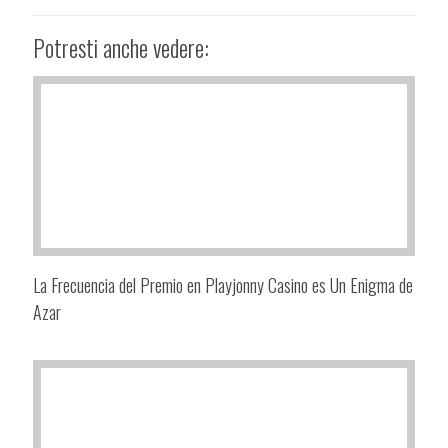
Potresti anche vedere:
La Frecuencia del Premio en Playjonny Casino es Un Enigma de
Azar