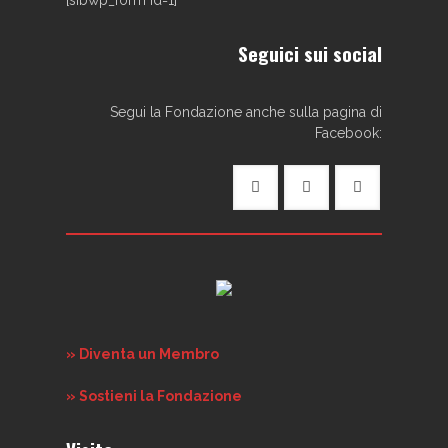
[sibwp_form id=1]
Seguici sui social
Segui la Fondazione anche sulla pagina di
Facebook:
» Diventa un Membro
» Sostieni la Fondazione