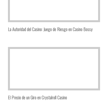
La Autoridad del Casino: Juego de Riesgo en Casino Bossy
El Precio de un Giro en Crystalroll Casino