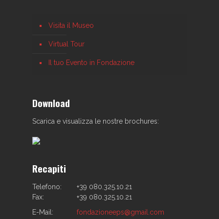
Visita il Museo
Virtual Tour
Il tuo Evento in Fondazione
Download
Scarica e visualizza le nostre brochures:
Recapiti
Telefono:
+39 080.325.10.21
Fax:
+39 080.325.10.21
E-Mail:
fondazioneeps@gmail.com