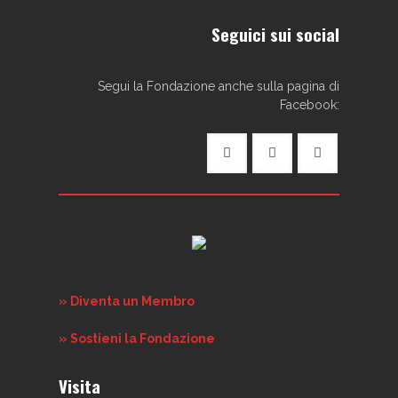
Seguici sui social
Segui la Fondazione anche sulla pagina di
Facebook:
» Diventa un Membro
» Sostieni la Fondazione
Visita