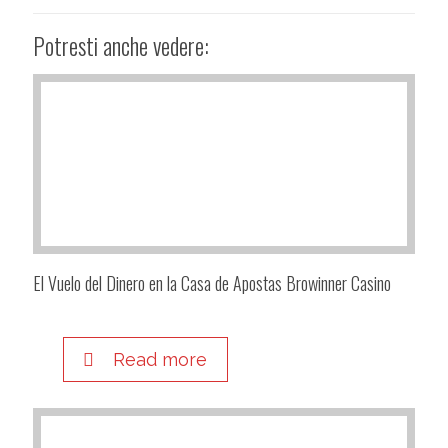
Potresti anche vedere:
El Vuelo del Dinero en la Casa de Apostas Browinner Casino
Read more