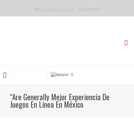
Calendario Eventi
CONTATTI
PRENOTA ORA
“Are Generally Mejor Experiencia De
Juegos En Línea En México