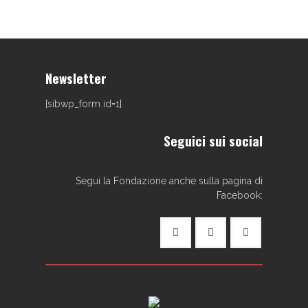
Newsletter
[sibwp_form id=1]
Seguici sui social
Segui la Fondazione anche sulla pagina di
Facebook: