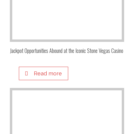
Jackpot Opportunities Abound at the Iconic Stone Vegas Casino
Read more