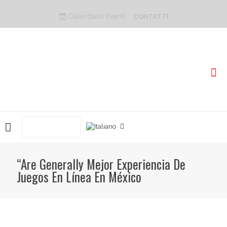
Calendario Eventi
CONTATTI
PRENOTA ORA
“Are Generally Mejor Experiencia De
Juegos En Línea En México