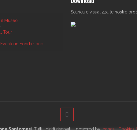
Download
Scarica e visualizza le nostre bro
a il Museo
al Tour
o Evento in Fondazione
one Santomasi
. Tutti i diritti riservati. powered by
Icones
Cookies &