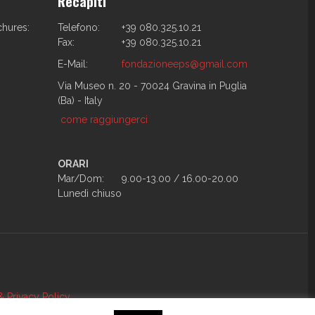
Recapiti
chures:
Telefono:
+39 080.325.10.21
Fax:
+39 080.325.10.21
E-Mail:
fondazioneeps@gmail.com
Via Museo n. 20 - 70024 Gravina in Puglia
(Ba) - Italy
come raggiungerci
ORARI
Mar/Dom:
9.00-13.00 / 16.00-20.00
Lunedì chiuso
 Privacy Policy