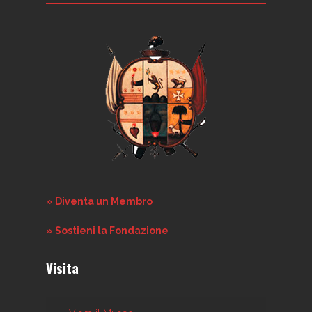
» Diventa un Membro
» Sostieni la Fondazione
Visita