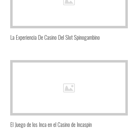
La Experiencia De Casino Del Slot Spinogambino
El Juego de los Inca en el Casino de Incaspin