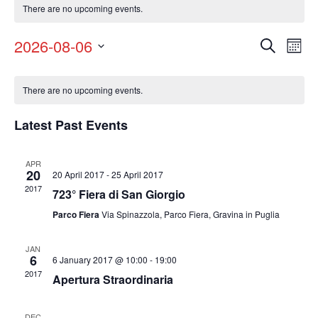
There are no upcoming events.
Eve
Events
2026-08-06
Search
Mont
Vie
Select
Search
Nav
Calendar
date.
There are no upcoming events.
and
of
Latest Past Events
Views
Events
Navigat
APR
20
20 April 2017
-
25 April 2017
2017
723° Fiera di San Giorgio
Parco Fiera
Via Spinazzola, Parco Fiera, Gravina in Puglia
JAN
6
6 January 2017 @ 10:00
-
19:00
2017
Apertura Straordinaria
DEC